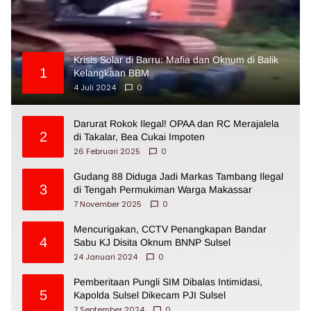
Krisis Solar di Barru: Mafia dan Oknum di Balik
1
Kelangkaan BBM
4 Juli 2024
0
Darurat Rokok Ilegal! OPAA dan RC Merajalela
2
di Takalar, Bea Cukai Impoten
26 Februari 2025
0
Gudang 88 Diduga Jadi Markas Tambang Ilegal
3
di Tengah Permukiman Warga Makassar
7 November 2025
0
Mencurigakan, CCTV Penangkapan Bandar
4
Sabu KJ Disita Oknum BNNP Sulsel
24 Januari 2024
0
Pemberitaan Pungli SIM Dibalas Intimidasi,
5
Kapolda Sulsel Dikecam PJI Sulsel
7 September 2024
0