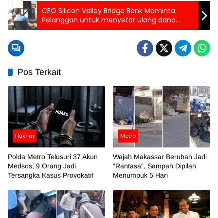
CEO Silicon Valley Bridge Bank Meminta
Pelanggan untuk menyetor ulang dana
Mereka
Pos Terkait
Hukrim
Metro
Polda Metro Telusuri 37 Akun
Wajah Makassar Berubah Jadi
Medsos, 9 Orang Jadi
“Rantasa”, Sampah Dipilah
Tersangka Kasus Provokatif
Menumpuk 5 Hari