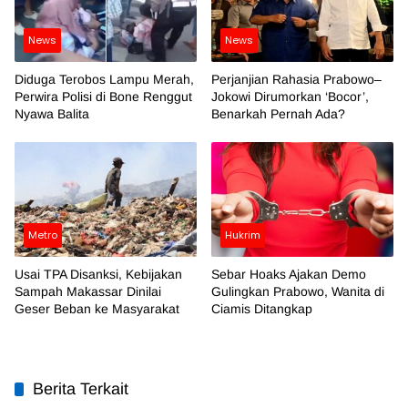
News
News
Diduga Terobos Lampu Merah,
Perjanjian Rahasia Prabowo–
Perwira Polisi di Bone Renggut
Jokowi Dirumorkan ‘Bocor’,
Nyawa Balita
Benarkah Pernah Ada?
Metro
Hukrim
Usai TPA Disanksi, Kebijakan
Sebar Hoaks Ajakan Demo
Sampah Makassar Dinilai
Gulingkan Prabowo, Wanita di
Geser Beban ke Masyarakat
Ciamis Ditangkap
Berita Terkait