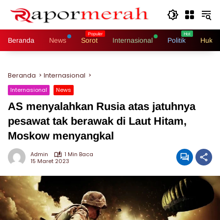
Langsung
ke
konten
Beranda
News
Sorot
Internasional
Politik
Hukri
Beranda
Internasional
Internasional
News
AS menyalahkan Rusia atas jatuhnya
pesawat tak berawak di Laut Hitam,
Moskow menyangkal
Admin
1 Min Baca
15 Maret 2023