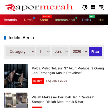
Langsung
ke
konten
Beranda
News
Sorot
Internasional
Politik
Hukri
Indeks Berita
Polda Metro Telusuri 37 Akun Medsos, 9 Orang
Jadi Tersangka Kasus Provokatif
Hukrim
8 Agustus 2026
Wajah Makassar Berubah Jadi “Rantasa”,
Sampah Dipilah Menumpuk 5 Hari