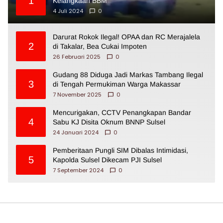
1
Kelangkaan BBM
4 Juli 2024
0
Darurat Rokok Ilegal! OPAA dan RC Merajalela
2
di Takalar, Bea Cukai Impoten
26 Februari 2025
0
Gudang 88 Diduga Jadi Markas Tambang Ilegal
3
di Tengah Permukiman Warga Makassar
7 November 2025
0
Mencurigakan, CCTV Penangkapan Bandar
4
Sabu KJ Disita Oknum BNNP Sulsel
24 Januari 2024
0
Pemberitaan Pungli SIM Dibalas Intimidasi,
5
Kapolda Sulsel Dikecam PJI Sulsel
7 September 2024
0