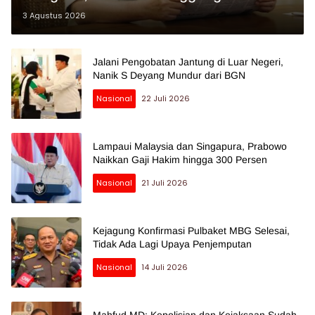
Ireng”
3 Agustus 2026
Jalani Pengobatan Jantung di Luar Negeri,
Nanik S Deyang Mundur dari BGN
Nasional
22 Juli 2026
Lampaui Malaysia dan Singapura, Prabowo
Naikkan Gaji Hakim hingga 300 Persen
Nasional
21 Juli 2026
Kejagung Konfirmasi Pulbaket MBG Selesai,
Tidak Ada Lagi Upaya Penjemputan
Nasional
14 Juli 2026
Mahfud MD: Kepolisian dan Kejaksaan Sudah