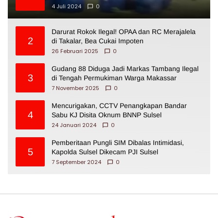
4 Juli 2024
0
Darurat Rokok Ilegal! OPAA dan RC Merajalela
2
di Takalar, Bea Cukai Impoten
26 Februari 2025
0
Gudang 88 Diduga Jadi Markas Tambang Ilegal
3
di Tengah Permukiman Warga Makassar
7 November 2025
0
Mencurigakan, CCTV Penangkapan Bandar
4
Sabu KJ Disita Oknum BNNP Sulsel
24 Januari 2024
0
Pemberitaan Pungli SIM Dibalas Intimidasi,
5
Kapolda Sulsel Dikecam PJI Sulsel
7 September 2024
0