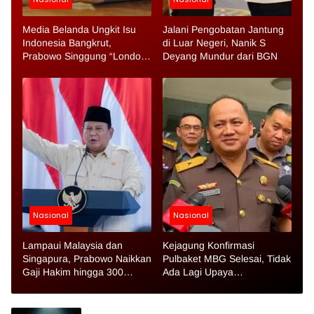
Media Belanda Ungkit Isu
Jalani Pengobatan Jantung
Indonesia Bangkrut,
di Luar Negeri, Nanik S
Prabowo Singgung “Londo
Deyang Mundur dari BGN
Ireng”
Nasional
Nasional
Lampaui Malaysia dan
Kejagung Konfirmasi
Singapura, Prabowo Naikkan
Pulbaket MBG Selesai, Tidak
Gaji Hakim hingga 300
Ada Lagi Upaya
Persen
Penjemputan