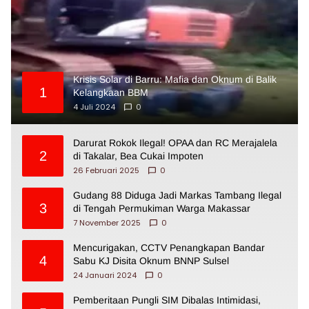
Krisis Solar di Barru: Mafia dan Oknum di Balik
1
Kelangkaan BBM
4 Juli 2024
0
Darurat Rokok Ilegal! OPAA dan RC Merajalela
2
di Takalar, Bea Cukai Impoten
26 Februari 2025
0
Gudang 88 Diduga Jadi Markas Tambang Ilegal
3
di Tengah Permukiman Warga Makassar
7 November 2025
0
Mencurigakan, CCTV Penangkapan Bandar
4
Sabu KJ Disita Oknum BNNP Sulsel
24 Januari 2024
0
Pemberitaan Pungli SIM Dibalas Intimidasi,