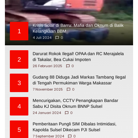
Krisis Solar di Barru: Mafia dan Oknum di Balik
1
Kelangkaan BBM
4 Juli 2024
0
Darurat Rokok Ilegal! OPAA dan RC Merajalela
2
di Takalar, Bea Cukai Impoten
26 Februari 2025
0
Gudang 88 Diduga Jadi Markas Tambang Ilegal
3
di Tengah Permukiman Warga Makassar
7 November 2025
0
Mencurigakan, CCTV Penangkapan Bandar
4
Sabu KJ Disita Oknum BNNP Sulsel
24 Januari 2024
0
Pemberitaan Pungli SIM Dibalas Intimidasi,
5
Kapolda Sulsel Dikecam PJI Sulsel
7 September 2024
0