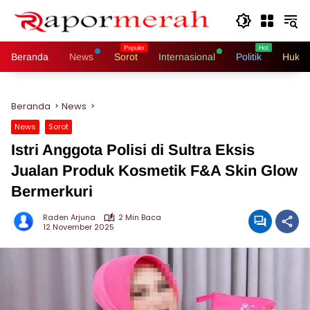
Langsung
ke
konten
Beranda
News
Sorot
Internasional
Politik
Hukri
Beranda
News
News
Sorot
Istri Anggota Polisi di Sultra Eksis
Jualan Produk Kosmetik F&A Skin Glow
Bermerkuri
Raden Arjuna
2 Min Baca
12 November 2025