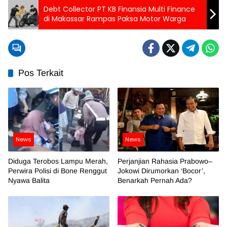
Debt Collector PT KB Finansia Multi Finance
di Makassar Rampas Paksa Motor Warga
Pos Terkait
News
News
Diduga Terobos Lampu Merah,
Perjanjian Rahasia Prabowo–
Perwira Polisi di Bone Renggut
Jokowi Dirumorkan ‘Bocor’,
Nyawa Balita
Benarkah Pernah Ada?