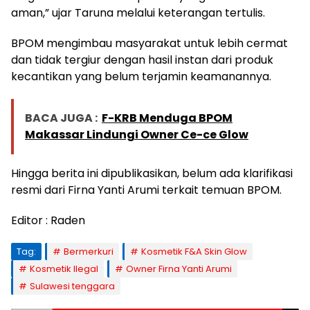
aman,” ujar Taruna melalui keterangan tertulis.
BPOM mengimbau masyarakat untuk lebih cermat
dan tidak tergiur dengan hasil instan dari produk
kecantikan yang belum terjamin keamanannya.
BACA JUGA :
F-KRB Menduga BPOM
Makassar Lindungi Owner Ce-ce Glow
Hingga berita ini dipublikasikan, belum ada klarifikasi
resmi dari Firna Yanti Arumi terkait temuan BPOM.
Editor : Raden
Tag:
Bermerkuri
Kosmetik F&A Skin Glow
Kosmetik Ilegal
Owner Firna Yanti Arumi
Sulawesi tenggara