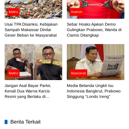
Metro
Hukrim
Usai TPA Disanksi, Kebijakan
Sebar Hoaks Ajakan Demo
Sampah Makassar Dinilai
Gulingkan Prabowo, Wanita di
Geser Beban ke Masyarakat
Ciamis Ditangkap
Metro
Nasional
Jangan Asal Bayar Parkir,
Media Belanda Ungkit Isu
Kenali Dua Warna Karcis
Indonesia Bangkrut, Prabowo
Resmi yang Berlaku di
Singgung “Londo Ireng”
Makassar
Berita Terkait