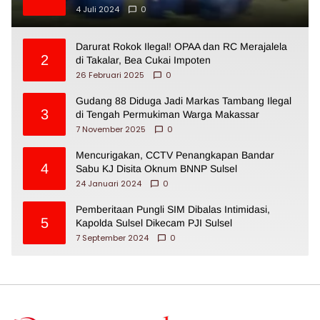
4 Juli 2024
0
Darurat Rokok Ilegal! OPAA dan RC Merajalela
2
di Takalar, Bea Cukai Impoten
26 Februari 2025
0
Gudang 88 Diduga Jadi Markas Tambang Ilegal
3
di Tengah Permukiman Warga Makassar
7 November 2025
0
Mencurigakan, CCTV Penangkapan Bandar
4
Sabu KJ Disita Oknum BNNP Sulsel
24 Januari 2024
0
Pemberitaan Pungli SIM Dibalas Intimidasi,
5
Kapolda Sulsel Dikecam PJI Sulsel
7 September 2024
0