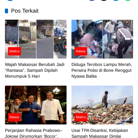
Pos Terkait
Metro
News
Wajah Makassar Berubah Jadi
Diduga Terobos Lampu Merah,
“Rantasa”, Sampah Dipilah
Perwira Polisi di Bone Renggut
Menumpuk 5 Hari
Nyawa Balita
News
Metro
Perjanjian Rahasia Prabowo–
Usai TPA Disanksi, Kebijakan
Jokowi Dirumorkan ‘Bocor’,
Sampah Makassar Dinilai