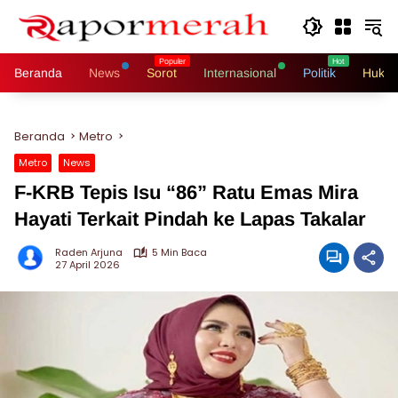
Langsung
ke
konten
Beranda
News
Sorot
Internasional
Politik
Hukri
Beranda
Metro
Metro
News
F-KRB Tepis Isu “86” Ratu Emas Mira
Hayati Terkait Pindah ke Lapas Takalar
Raden Arjuna
5 Min Baca
27 April 2026