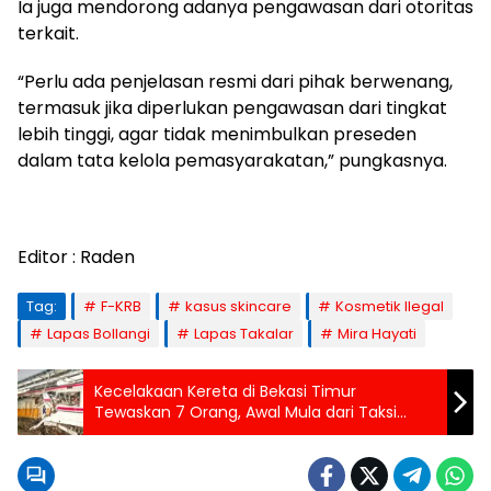
Ia juga mendorong adanya pengawasan dari otoritas
terkait.
“Perlu ada penjelasan resmi dari pihak berwenang,
termasuk jika diperlukan pengawasan dari tingkat
lebih tinggi, agar tidak menimbulkan preseden
dalam tata kelola pemasyarakatan,” pungkasnya.
Editor : Raden
Tag:
F-KRB
kasus skincare
Kosmetik Ilegal
Lapas Bollangi
Lapas Takalar
Mira Hayati
Kecelakaan Kereta di Bekasi Timur
Tewaskan 7 Orang, Awal Mula dari Taksi
Terobos Rel