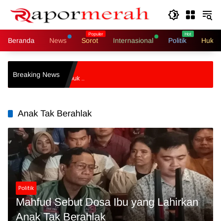
Langsung
ke
konten
Beranda
News
Sorot
Internasional
Politik
Hukri
Berubah Jadi
Breaking News
h Dipilah Menumpuk 5
Anak Tak Berahlak
Politik
Mahfud Sebut Dosa Ibu yang Lahirkan
Anak Tak Berahlak