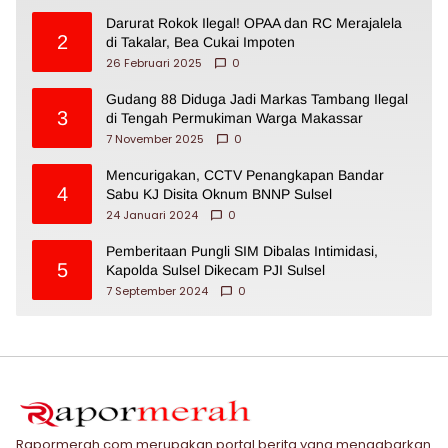
Darurat Rokok Ilegal! OPAA dan RC Merajalela
2
di Takalar, Bea Cukai Impoten
26 Februari 2025
0
Gudang 88 Diduga Jadi Markas Tambang Ilegal
3
di Tengah Permukiman Warga Makassar
7 November 2025
0
Mencurigakan, CCTV Penangkapan Bandar
4
Sabu KJ Disita Oknum BNNP Sulsel
24 Januari 2024
0
Pemberitaan Pungli SIM Dibalas Intimidasi,
5
Kapolda Sulsel Dikecam PJI Sulsel
7 September 2024
0
Rapormerah.com merupakan portal berita yang mengabarkan