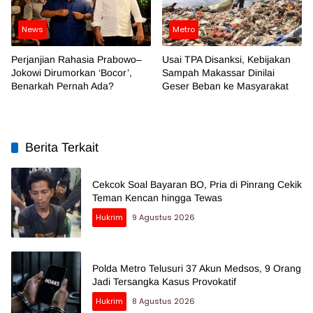
News
Metro
Perjanjian Rahasia Prabowo–
Usai TPA Disanksi, Kebijakan
Jokowi Dirumorkan ‘Bocor’,
Sampah Makassar Dinilai
Benarkah Pernah Ada?
Geser Beban ke Masyarakat
Berita Terkait
Cekcok Soal Bayaran BO, Pria di Pinrang Cekik
Teman Kencan hingga Tewas
Hukrim
9 Agustus 2026
Polda Metro Telusuri 37 Akun Medsos, 9 Orang
Jadi Tersangka Kasus Provokatif
Hukrim
8 Agustus 2026