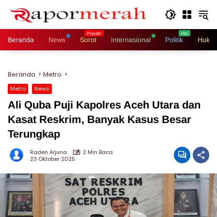
Langsung
ke
konten
Beranda
News
Sorot
Internasional
Politik
Hukri
Beranda
Metro
Metro
News
Ali Quba Puji Kapolres Aceh Utara dan
Kasat Reskrim, Banyak Kasus Besar
Terungkap
Raden Arjuna
2 Min Baca
23 Oktober 2025