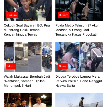
Hukrim
Hukrim
Cekcok Soal Bayaran BO, Pria
Polda Metro Telusuri 37 Akun
di Pinrang Cekik Teman
Medsos, 9 Orang Jadi
Kencan hingga Tewas
Tersangka Kasus Provokatif
Metro
News
Wajah Makassar Berubah Jadi
Diduga Terobos Lampu Merah,
“Rantasa”, Sampah Dipilah
Perwira Polisi di Bone Renggut
Menumpuk 5 Hari
Nyawa Balita