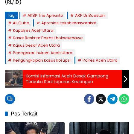
(RL/ID)
Tag:
AKBP Trie Aprianto
AKP Dr Boestani
Ali Quba
Apresiasi tokoh masyarakat
Kapolres Aceh Utara
Kasat Reskrim Polres Lhokseumawe
Kasus besar Aceh Utara
Penegakan hukum Aceh Utara
Pengungkapan kasus korupsi
Polres Aceh Utara
Komisi Informasi Aceh Desak Gampong
Terbuka Soal Laporan Keuangan
Pos Terkait