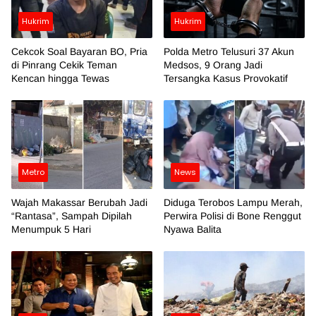
Hukrim
Hukrim
Cekcok Soal Bayaran BO, Pria
Polda Metro Telusuri 37 Akun
di Pinrang Cekik Teman
Medsos, 9 Orang Jadi
Kencan hingga Tewas
Tersangka Kasus Provokatif
Metro
News
Wajah Makassar Berubah Jadi
Diduga Terobos Lampu Merah,
“Rantasa”, Sampah Dipilah
Perwira Polisi di Bone Renggut
Menumpuk 5 Hari
Nyawa Balita