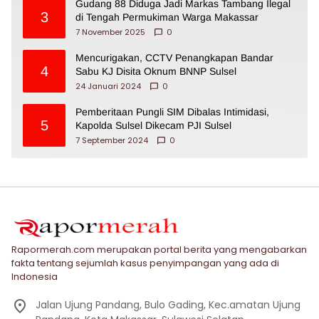
Gudang 88 Diduga Jadi Markas Tambang Ilegal
3
di Tengah Permukiman Warga Makassar
7 November 2025
0
Mencurigakan, CCTV Penangkapan Bandar
4
Sabu KJ Disita Oknum BNNP Sulsel
24 Januari 2024
0
Pemberitaan Pungli SIM Dibalas Intimidasi,
5
Kapolda Sulsel Dikecam PJI Sulsel
7 September 2024
0
Rapormerah.com merupakan portal berita yang mengabarkan
fakta tentang sejumlah kasus penyimpangan yang ada di
Indonesia
Jalan Ujung Pandang, Bulo Gading, Kec.amatan Ujung