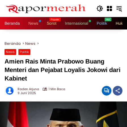
Langsung
ke
konten
Beranda
News
Sorot
Internasional
Politik
Hukri
Beranda
News
News
Politik
Amien Rais Minta Prabowo Buang
Menteri dan Pejabat Loyalis Jokowi dari
Kabinet
Raden Arjuna
1 Min Baca
9 Juni 2025