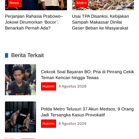
News
Metro
Perjanjian Rahasia Prabowo–
Usai TPA Disanksi, Kebijakan
Jokowi Dirumorkan ‘Bocor’,
Sampah Makassar Dinilai
Benarkah Pernah Ada?
Geser Beban ke Masyarakat
Berita Terkait
Cekcok Soal Bayaran BO, Pria di Pinrang Cekik
Teman Kencan hingga Tewas
Hukrim
9 Agustus 2026
Polda Metro Telusuri 37 Akun Medsos, 9 Orang
Jadi Tersangka Kasus Provokatif
Hukrim
8 Agustus 2026