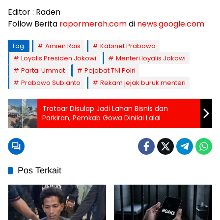
Editor : Raden
Follow Berita
rapormerah.com
di
news.google.com
Tag:
Amien Rais
Kabinet Prabowo
Loyalis Presiden Jokowi
Menteri loyalis Jokowi
Partai Ummat
Pejabat TNI Polri
Prabowo Subianto
Rekam jejak buruk menteri
Trotoar Disulap Jadi Lahan Bisnis dan
Parkiran, Pemkab Gowa Dinilai Lalai
Pos Terkait