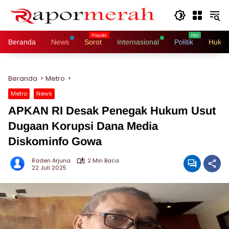
Langsung
ke
konten
Beranda
News
Sorot
Internasional
Politik
Hukri
Beranda
Metro
Metro
News
APKAN RI Desak Penegak Hukum Usut
Dugaan Korupsi Dana Media
Diskominfo Gowa
Raden Arjuna
2 Min Baca
22 Juli 2025