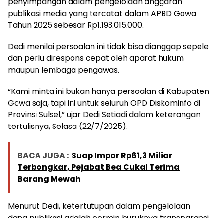
penyimpangan dalam pengelolaan anggaran
publikasi media yang tercatat dalam APBD Gowa
Tahun 2025 sebesar Rp1.193.015.000.
Dedi menilai persoalan ini tidak bisa dianggap sepele
dan perlu direspons cepat oleh aparat hukum
maupun lembaga pengawas.
“Kami minta ini bukan hanya persoalan di Kabupaten
Gowa saja, tapi ini untuk seluruh OPD Diskominfo di
Provinsi Sulsel,” ujar Dedi Setiadi dalam keterangan
tertulisnya, Selasa (22/7/2025).
BACA JUGA :
Suap Impor Rp61,3 Miliar
Terbongkar, Pejabat Bea Cukai Terima
Barang Mewah
Menurut Dedi, ketertutupan dalam pengelolaan
dana publikasi adalah cermin buruknya transparansi