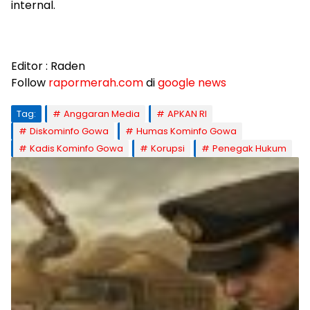
internal.
Editor : Raden
Follow
rapormerah.com
di
google news
Tag:
Anggaran Media
APKAN RI
Diskominfo Gowa
Humas Kominfo Gowa
Kadis Kominfo Gowa
Korupsi
Penegak Hukum