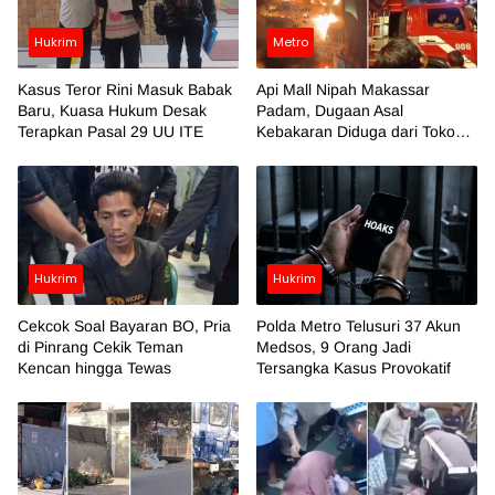
Hukrim
Metro
Kasus Teror Rini Masuk Babak
Api Mall Nipah Makassar
Baru, Kuasa Hukum Desak
Padam, Dugaan Asal
Terapkan Pasal 29 UU ITE
Kebakaran Diduga dari Toko
Azko
Hukrim
Hukrim
Cekcok Soal Bayaran BO, Pria
Polda Metro Telusuri 37 Akun
di Pinrang Cekik Teman
Medsos, 9 Orang Jadi
Kencan hingga Tewas
Tersangka Kasus Provokatif