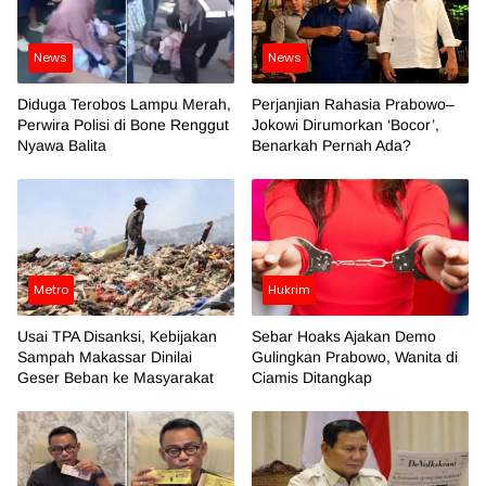
News
News
Diduga Terobos Lampu Merah,
Perjanjian Rahasia Prabowo–
Perwira Polisi di Bone Renggut
Jokowi Dirumorkan ‘Bocor’,
Nyawa Balita
Benarkah Pernah Ada?
Metro
Hukrim
Usai TPA Disanksi, Kebijakan
Sebar Hoaks Ajakan Demo
Sampah Makassar Dinilai
Gulingkan Prabowo, Wanita di
Geser Beban ke Masyarakat
Ciamis Ditangkap