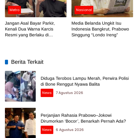
Metro
Nasional
Jangan Asal Bayar Parkir,
Media Belanda Ungkit Isu
Kenali Dua Warna Karcis
Indonesia Bangkrut, Prabowo
Resmi yang Berlaku di
Singgung “Londo Ireng”
Makassar
Berita Terkait
Diduga Terobos Lampu Merah, Perwira Polisi
di Bone Renggut Nyawa Balita
News
7 Agustus 2026
Perjanjian Rahasia Prabowo–Jokowi
Dirumorkan ‘Bocor’, Benarkah Pernah Ada?
News
6 Agustus 2026