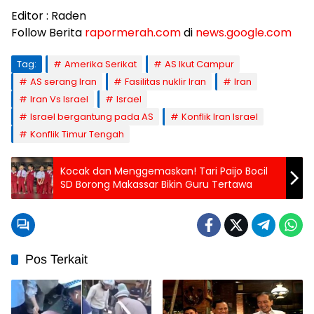
Editor : Raden
Follow Berita
rapormerah.com
di
news.google.com
Tag:
Amerika Serikat
AS Ikut Campur
AS serang Iran
Fasilitas nuklir Iran
Iran
Iran Vs Israel
Israel
Israel bergantung pada AS
Konflik Iran Israel
Konflik Timur Tengah
Kocak dan Menggemaskan! Tari Paijo Bocil
SD Borong Makassar Bikin Guru Tertawa
Pos Terkait