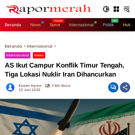
Langsung
ke
konten
Beranda
News
Sorot
Internasional
Politik
Hukri
Beranda
Internasional
Internasional
News
AS Ikut Campur Konflik Timur Tengah,
Tiga Lokasi Nuklir Iran Dihancurkan
Raden Arjuna
2 Min Baca
23 Juni 2025