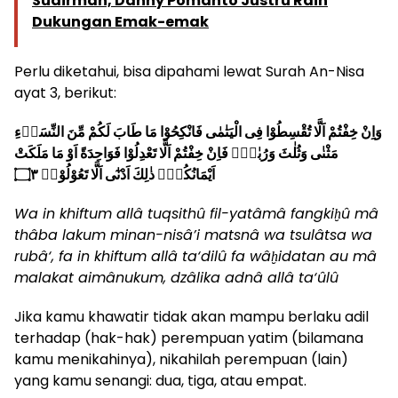
Sudirman, Danny Pomanto Justru Raih
Dukungan Emak-emak
Perlu diketahui, bisa dipahami lewat Surah An-Nisa
ayat 3, berikut:
وَاِنْ خِفْتُمْ اَلَّا تُقْسِطُوْا فِى الْيَتٰمٰى فَانْكِحُوْا مَا طَابَ لَكُمْ مِّنَ النِّسَاۤءِ
مَثْنٰى وَثُلٰثَ وَرُبٰعَۚ فَاِنْ خِفْتُمْ اَلَّا تَعْدِلُوْا فَوَاحِدَةً اَوْ مَا مَلَكَتْ
اَيْمَانُكُمْۗ ذٰلِكَ اَدْنٰٓى اَلَّا تَعُوْلُوْاۗ ۝٣
Wa in khiftum allâ tuqsithû fil-yatâmâ fangkiḫû mâ
thâba lakum minan-nisâ’i matsnâ wa tsulâtsa wa
rubâ‘, fa in khiftum allâ ta‘dilû fa wâḫidatan au mâ
malakat aimânukum, dzâlika adnâ allâ ta‘ûlû
Jika kamu khawatir tidak akan mampu berlaku adil
terhadap (hak-hak) perempuan yatim (bilamana
kamu menikahinya), nikahilah perempuan (lain)
yang kamu senangi: dua, tiga, atau empat.