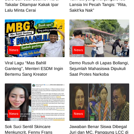
Takalar Ditampar Kakak Ipar
Lansia Ini Pecah Tangis: “Rita,
Lalu Minta Cerai
Sakit’ka Nak”
News
News
Viral Lagu “Mas Bahlil
Demo Rusuh di Lapas Bollangi,
Ganteng”, Menteri ESDM Ingin
Sejumlah Mahasiswa Dipukuli
Bertemu Sang Kreator
Saat Protes Narkoba
News
News
Sok Suci Sentil Skincare
Jawaban Benar Siswa Dibegal
Menkuncrit, Fenny Frans
Juri dan MC, Panggung LCC di