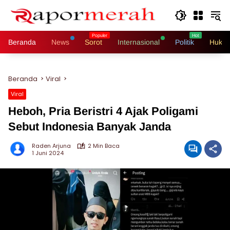
Langsung
ke
konten
Beranda
News
Sorot
Internasional
Politik
Hukri
Beranda
Viral
Viral
Heboh, Pria Beristri 4 Ajak Poligami
Sebut Indonesia Banyak Janda
Raden Arjuna
2 Min Baca
1 Juni 2024