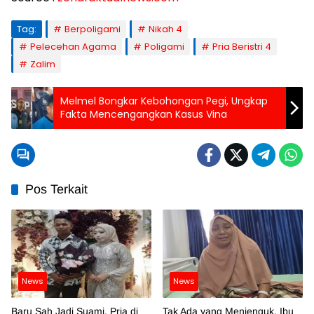
Tag:
Berpoligami
Nikah 4
Pelecehan Agama
Poligami
Pria Beristri 4
Zalim
Melmel Bongkar Kebohongan Pegi, Ungkap
Fakta Mencengangkan Kasus Vina
Pos Terkait
News
News
Baru Sah Jadi Suami, Pria di
Tak Ada yang Menjenguk, Ibu