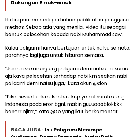
Dukungan Emak-emak
Hal ini pun menarik perhatian publik atau pengguna
medsos. Sebab ada yang menilai, video itu sebagai
bentuk pelecehan kepada Nabi Muhammad saw.
Kalau poligami hanya bertujuan untuk nafsu semata,
parahnya lagi juga untuk hiburan semata.
“Jaman sekarang org poligami demi nafsu. Ini sama
aja kaya pelecehan terhadap nabi krn seakan nabi
poligami demi nafsu juga,” kata akun @don
“Bikin sesuatu demi konten, knp ya nutrisi otak org
Indonesia pada eror bgni, makin guuuoooblokkkk
benerr njirrr,” kata @zo yang ikut berkomentar
BACA JUGA :
Isu Poligami Menimpa