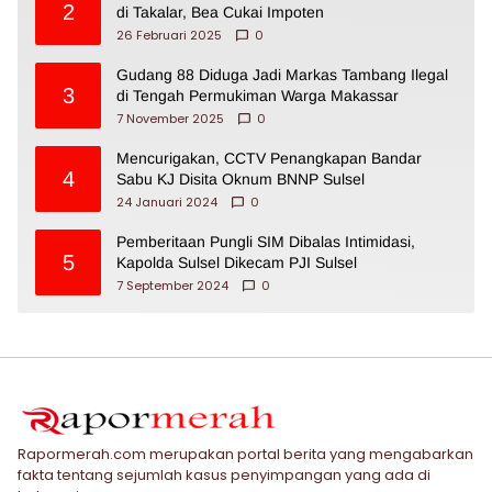
2
di Takalar, Bea Cukai Impoten
26 Februari 2025
0
Gudang 88 Diduga Jadi Markas Tambang Ilegal
3
di Tengah Permukiman Warga Makassar
7 November 2025
0
Mencurigakan, CCTV Penangkapan Bandar
4
Sabu KJ Disita Oknum BNNP Sulsel
24 Januari 2024
0
Pemberitaan Pungli SIM Dibalas Intimidasi,
5
Kapolda Sulsel Dikecam PJI Sulsel
7 September 2024
0
Rapormerah.com merupakan portal berita yang mengabarkan
fakta tentang sejumlah kasus penyimpangan yang ada di