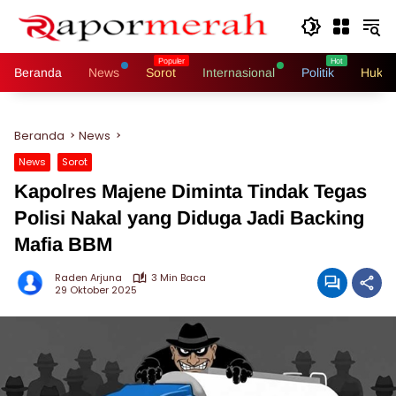
Langsung
ke
konten
Beranda
News
Sorot
Internasional
Politik
Hukri
Beranda
News
News
Sorot
Kapolres Majene Diminta Tindak Tegas
Polisi Nakal yang Diduga Jadi Backing
Mafia BBM
Raden Arjuna
3 Min Baca
29 Oktober 2025