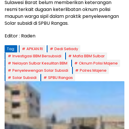
Sulawesi Barat belum memberikan keterangan
resmi terkait dugaan keterlibatan oknum polisi
maupun warga sipil dalam praktik penyelewengan
Solar subsidi di SPBU Rangas.
Editor : Raden
Tag:
APKAN RI
Dedi Setiady
Investigasi BBM Bersubsidi
Mafia BBM Sulbar
Nelayan Sulbar Kesulitan BBM
Oknum Polisi Majene
Penyelewengan Solar Subsidi
Polres Majene
Solar Subsidi
SPBU Rangas