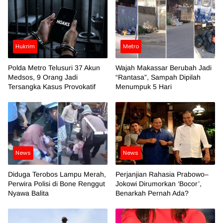
Hukrim
Metro
Polda Metro Telusuri 37 Akun
Wajah Makassar Berubah Jadi
Medsos, 9 Orang Jadi
“Rantasa”, Sampah Dipilah
Tersangka Kasus Provokatif
Menumpuk 5 Hari
News
News
Diduga Terobos Lampu Merah,
Perjanjian Rahasia Prabowo–
Perwira Polisi di Bone Renggut
Jokowi Dirumorkan ‘Bocor’,
Nyawa Balita
Benarkah Pernah Ada?