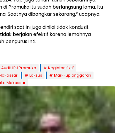
i Pramuka itu sudah berlangsung lama. Itu
sana. Saatnya dibongkar sekarang,” ucapnya.
iri saat ini juga dinilai tidak kondusif.
idak berjalan efektif karena lemahnya
h pengurus inti.
Audit LPJ Pramuka
Kegiatan fiktif
Makassar
Laksus
Mark-up anggaran
ka Makassar