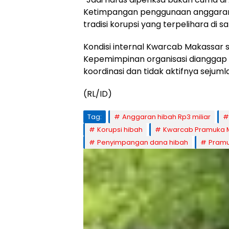
Ketimpangan penggunaan anggaran d
tradisi korupsi yang terpelihara di 
Kondisi internal Kwarcab Makassar send
Kepemimpinan organisasi dianggap t
koordinasi dan tidak aktifnya sejumla
(RL/ID)
Tag:
Anggaran hibah Rp3 miliar
Korupsi hibah
Kwarcab Pramuka 
Penyimpangan dana hibah
Pramu