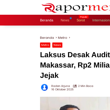
Langsung
ke
konten
Beranda
News
Sorot
Internasion
Beranda
Metro
Metro
News
Laksus Desak Audi
Makassar, Rp2 Mili
Jejak
Raden Arjuna
2 Min Baca
16 Oktober 2025