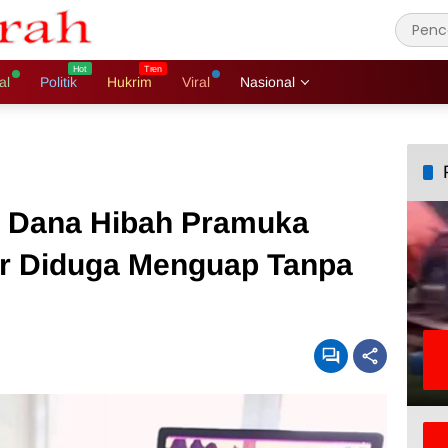
al
Politik
Hukrim
Viral
Nasional
t Dana Hibah Pramuka
ar Diduga Menguap Tanpa