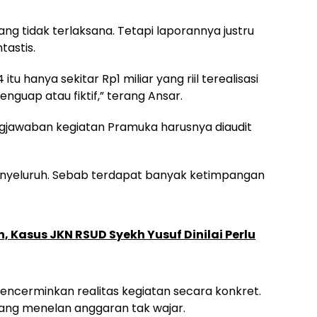
yang tidak terlaksana. Tetapi laporannya justru
tastis.
tu hanya sekitar Rp1 miliar yang riil terealisasi
enguap atau fiktif,” terang Ansar.
gjawaban kegiatan Pramuka harusnya diaudit
enyeluruh. Sebab terdapat banyak ketimpangan
 Kasus JKN RSUD Syekh Yusuf Dinilai Perlu
mencerminkan realitas kegiatan secara konkret.
yang menelan anggaran tak wajar.