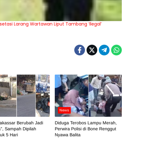
usetasi Larang Wartawan Liput Tambang ‘Ilegal’
News
akassar Berubah Jadi
Diduga Terobos Lampu Merah,
”, Sampah Dipilah
Perwira Polisi di Bone Renggut
k 5 Hari
Nyawa Balita