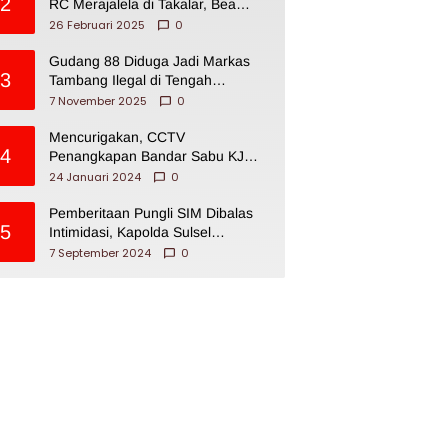
2
RC Merajalela di Takalar, Bea
Cukai Impoten
26 Februari 2025
0
Gudang 88 Diduga Jadi Markas
3
Tambang Ilegal di Tengah
Permukiman Warga Makassar
7 November 2025
0
Mencurigakan, CCTV
4
Penangkapan Bandar Sabu KJ
Disita Oknum BNNP Sulsel
24 Januari 2024
0
Pemberitaan Pungli SIM Dibalas
5
Intimidasi, Kapolda Sulsel
Dikecam PJI Sulsel
7 September 2024
0