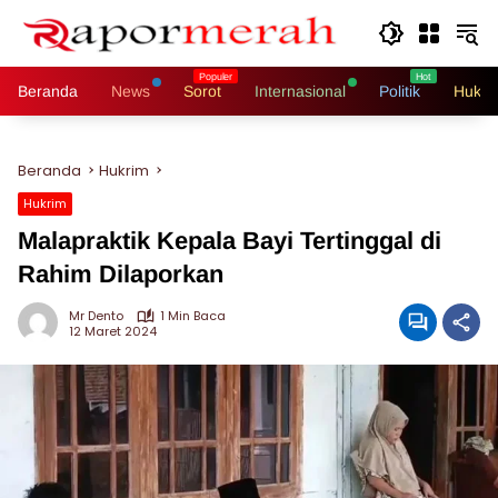
Langsung
ke
konten
Beranda
News
Sorot
Internasional
Politik
Hukri
Beranda
Hukrim
Hukrim
Malapraktik Kepala Bayi Tertinggal di
Rahim Dilaporkan
Mr Dento
1 Min Baca
12 Maret 2024