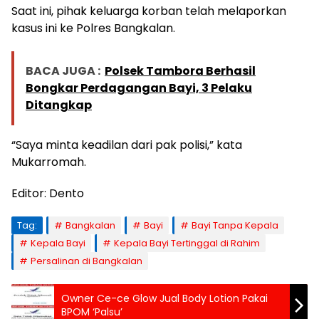
Saat ini, pihak keluarga korban telah melaporkan
kasus ini ke Polres Bangkalan.
BACA JUGA :
Polsek Tambora Berhasil
Bongkar Perdagangan Bayi, 3 Pelaku
Ditangkap
“Saya minta keadilan dari pak polisi,” kata
Mukarromah.
Editor: Dento
Tag:
Bangkalan
Bayi
Bayi Tanpa Kepala
Kepala Bayi
Kepala Bayi Tertinggal di Rahim
Persalinan di Bangkalan
Owner Ce-ce Glow Jual Body Lotion Pakai
BPOM ‘Palsu’