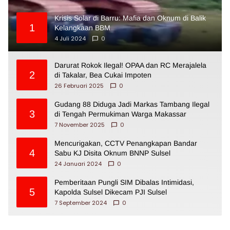
Krisis Solar di Barru: Mafia dan Oknum di Balik
1
Kelangkaan BBM
4 Juli 2024
0
Darurat Rokok Ilegal! OPAA dan RC Merajalela
2
di Takalar, Bea Cukai Impoten
26 Februari 2025
0
Gudang 88 Diduga Jadi Markas Tambang Ilegal
3
di Tengah Permukiman Warga Makassar
7 November 2025
0
Mencurigakan, CCTV Penangkapan Bandar
4
Sabu KJ Disita Oknum BNNP Sulsel
24 Januari 2024
0
Pemberitaan Pungli SIM Dibalas Intimidasi,
5
Kapolda Sulsel Dikecam PJI Sulsel
7 September 2024
0