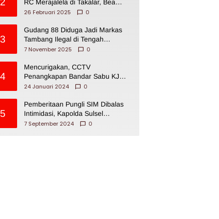
2
RC Merajalela di Takalar, Bea
Cukai Impoten
26 Februari 2025
0
Gudang 88 Diduga Jadi Markas
3
Tambang Ilegal di Tengah
Permukiman Warga Makassar
7 November 2025
0
Mencurigakan, CCTV
4
Penangkapan Bandar Sabu KJ
Disita Oknum BNNP Sulsel
24 Januari 2024
0
Pemberitaan Pungli SIM Dibalas
5
Intimidasi, Kapolda Sulsel
Dikecam PJI Sulsel
7 September 2024
0