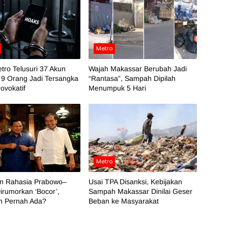
Metro
tro Telusuri 37 Akun
Wajah Makassar Berubah Jadi
 9 Orang Jadi Tersangka
“Rantasa”, Sampah Dipilah
ovokatif
Menumpuk 5 Hari
Metro
an Rahasia Prabowo–
Usai TPA Disanksi, Kebijakan
irumorkan ‘Bocor’,
Sampah Makassar Dinilai Geser
h Pernah Ada?
Beban ke Masyarakat