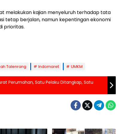
 melakukan kajian menyeluruh terhadap tata
tasi tetap berjalan, namun kepentingan ekonomi
prioritas.
iah Talenrang
Indomaret
UMKM
Curat Perumahan, Satu Pelaku Ditangkap, Satu