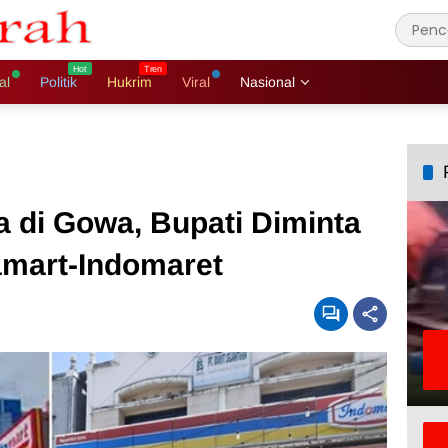
al
Politik
Hukrim
Viral
Nasional
a di Gowa, Bupati Diminta
amart-Indomaret