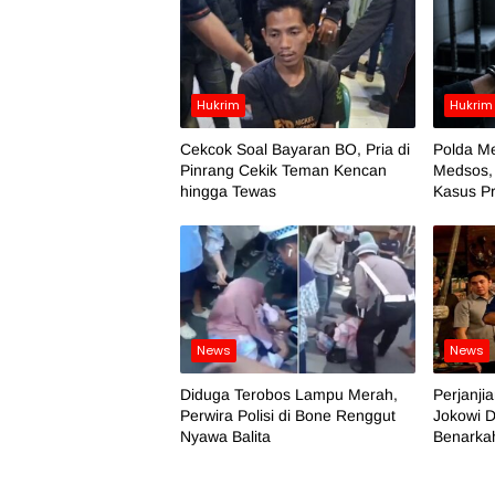
Hukrim
Hukrim
Cekcok Soal Bayaran BO, Pria di
Polda Me
Pinrang Cekik Teman Kencan
Medsos,
hingga Tewas
Kasus Pr
News
News
Diduga Terobos Lampu Merah,
Perjanji
Perwira Polisi di Bone Renggut
Jokowi D
Nyawa Balita
Benarka