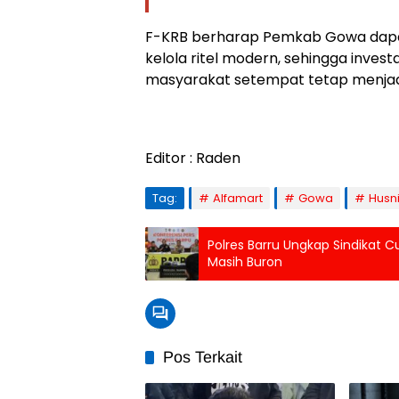
F-KRB berharap Pemkab Gowa dapat
kelola ritel modern, sehingga inves
masyarakat setempat tetap menjadi 
Editor : Raden
Tag:
Alfamart
Gowa
Husn
Polres Barru Ungkap Sindikat 
Masih Buron
Pos Terkait