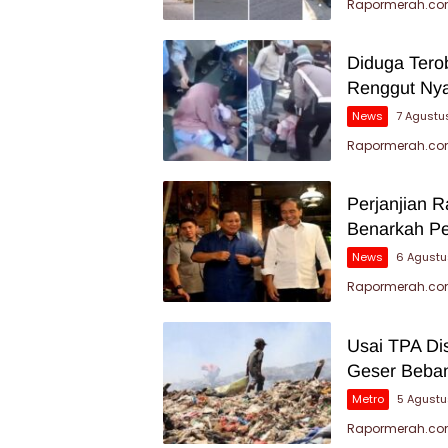
Rapormerah.com
Diduga Tero
Renggut Nya
News
7 Agustu
Rapormerah.com
Perjanjian 
Benarkah P
News
6 Agustu
Rapormerah.com
Usai TPA Di
Geser Beban
Metro
5 Agust
Rapormerah.com