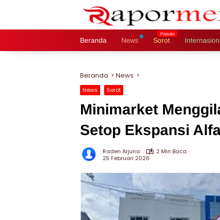
Langsung
ke
konten
Beranda
News
Sorot
Internasion
Beranda
News
News
Sorot
Minimarket Menggil
Setop Ekspansi Alf
Raden Arjuna
2 Min Baca
25 Februari 2026