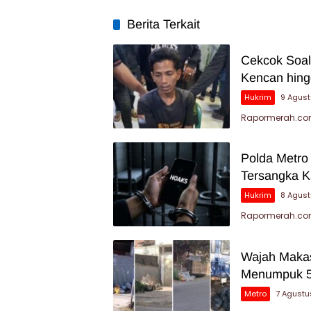
Berita Terkait
Cekcok Soal
Kencan hin
Hukrim
9 Agus
Rapormerah.com
Polda Metro
Tersangka K
Hukrim
8 Agus
Rapormerah.com
Wajah Makas
Menumpuk 5
Metro
7 Agustu