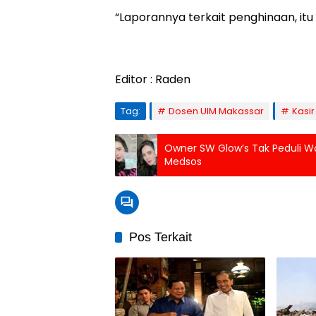
“Laporannya terkait penghinaan, it
Editor : Raden
Tag:
Dosen UIM Makassar
Kasir
Owner SW Glow’s Tak Peduli Wa
Medsos
Pos Terkait