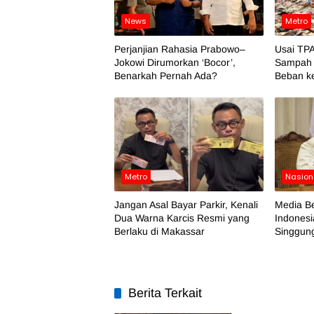
News
Metro
Perjanjian Rahasia Prabowo–
Usai TPA
Jokowi Dirumorkan ‘Bocor’,
Sampah 
Benarkah Pernah Ada?
Beban k
Metro
Nasion
Jangan Asal Bayar Parkir, Kenali
Media Be
Dua Warna Karcis Resmi yang
Indonesi
Berlaku di Makassar
Singgung
Berita Terkait