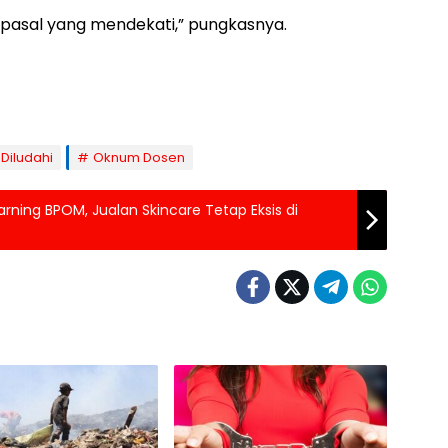
u pasal yang mendekati,” pungkasnya.
 Diludahi
Oknum Dosen
rning BPOM, Jualan Skincare Tetap Eksis di