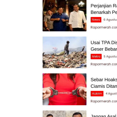
Perjanjian 
Benarkah P
News
6 Agustu
Rapormerah.com
Usai TPA Di
Geser Beban
Metro
5 Agust
Rapormerah.com
Sebar Hoaks
Ciamis Dita
Hukrim
4 Agus
Rapormerah.com 
Jangan Asal