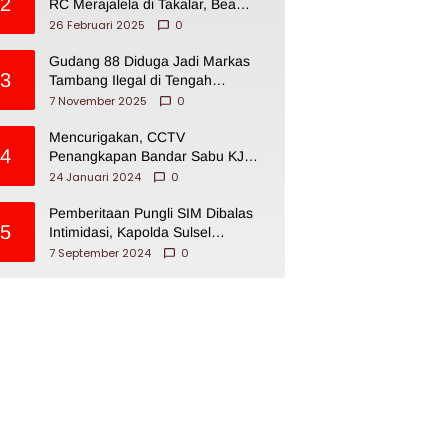
2
RC Merajalela di Takalar, Bea
Cukai Impoten
26 Februari 2025
0
Gudang 88 Diduga Jadi Markas
3
Tambang Ilegal di Tengah
Permukiman Warga Makassar
7 November 2025
0
Mencurigakan, CCTV
4
Penangkapan Bandar Sabu KJ
Disita Oknum BNNP Sulsel
24 Januari 2024
0
Pemberitaan Pungli SIM Dibalas
5
Intimidasi, Kapolda Sulsel
Dikecam PJI Sulsel
7 September 2024
0