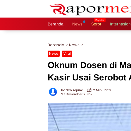
Langsung
ke
konten
Beranda
News
Sorot
Internasion
Beranda
News
News
Viral
Oknum Dosen di Ma
Kasir Usai Serobot 
Raden Arjuna
2 Min Baca
27 Desember 2025