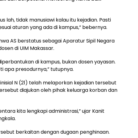
us lah, tidak manusiawi kalau itu kejadian. Pasti
esuai aturan yang ada di kampus,” bebernya.
 AS berstatus sebagai Aparatur Sipil Negara
osen di UIM Makassar.
diperbantukan di kampus, bukan dosen yayasan.
rti apa presodurnya,” tutupnya.
nisial N (21) telah melaporkan kejadian tersebut
rsebut diajukan oleh pihak keluarga korban dan
tara kita lengkapi administrasi,” ujar Kanit
ngkala.
rsebut berkaitan dengan dugaan penghinaan.