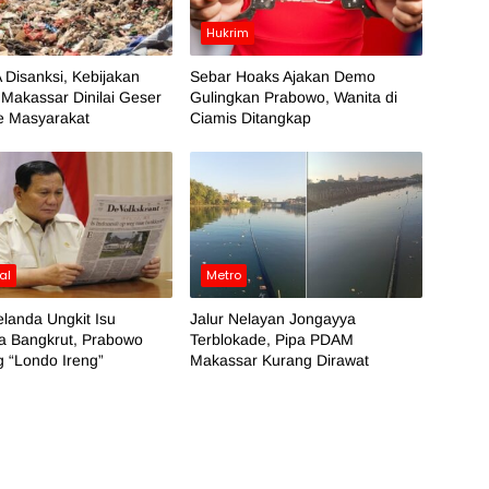
Hukrim
 Disanksi, Kebijakan
Sebar Hoaks Ajakan Demo
Makassar Dinilai Geser
Gulingkan Prabowo, Wanita di
e Masyarakat
Ciamis Ditangkap
al
Metro
landa Ungkit Isu
Jalur Nelayan Jongayya
a Bangkrut, Prabowo
Terblokade, Pipa PDAM
 “Londo Ireng”
Makassar Kurang Dirawat