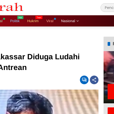
al
Politik
Hukrim
Viral
Nasional
kassar Diduga Ludahi
Antrean