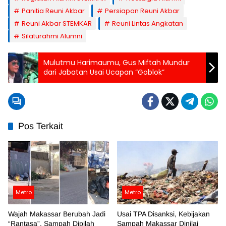
Panitia Reuni Akbar
Persiapan Reuni Akbar
Reuni Akbar STEMKAR
Reuni Lintas Angkatan
Silaturahmi Alumni
Mulutmu Harimaumu, Gus Miftah Mundur
dari Jabatan Usai Ucapan “Goblok”
Pos Terkait
Metro
Metro
Wajah Makassar Berubah Jadi
Usai TPA Disanksi, Kebijakan
“Rantasa”, Sampah Dipilah
Sampah Makassar Dinilai