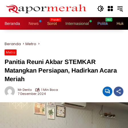
Langsung
ke
konten
Beranda
News
Sorot
Internasional
Politik
Hukri
Beranda
Metro
Metro
Panitia Reuni Akbar STEMKAR
Matangkan Persiapan, Hadirkan Acara
Meriah
Mr Dento
1 Min Baca
7 Desember 2024