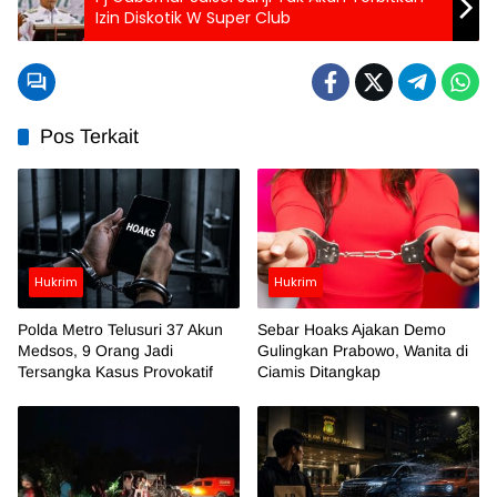
Izin Diskotik W Super Club
Pos Terkait
Hukrim
Hukrim
Polda Metro Telusuri 37 Akun
Sebar Hoaks Ajakan Demo
Medsos, 9 Orang Jadi
Gulingkan Prabowo, Wanita di
Tersangka Kasus Provokatif
Ciamis Ditangkap