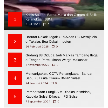
Krisis Solar di Barru: Mafia dan Oknum di Balik
1
Kelangkaan BBM
4 Juli 2024
0
Darurat Rokok Ilegal! OPAA dan RC Merajalela
2
di Takalar, Bea Cukai Impoten
26 Februari 2025
0
Gudang 88 Diduga Jadi Markas Tambang Ilegal
3
di Tengah Permukiman Warga Makassar
7 November 2025
0
Mencurigakan, CCTV Penangkapan Bandar
4
Sabu KJ Disita Oknum BNNP Sulsel
24 Januari 2024
0
Pemberitaan Pungli SIM Dibalas Intimidasi,
5
Kapolda Sulsel Dikecam PJI Sulsel
7 September 2024
0