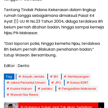
Tentang Tindak Pidana Kekerasan dalam lingkup
rumah tangga sebagaimana dimaksud Pasal 44
Ayat (1) UU RI No.23 Tahun 2004, diduga terdakwa Bh
belum pernah ditahan badan, hingga sampai kemeja
hijau PN Makassar.
“Dari laporan polisi, hingga kemeha hijau, terdakwa
Bh belum pernah dilakukan penahanan badan,”
tutup Wawan. Bersambung..
Editor : Dento
Tag:
Aisyah Jenida
BH
Gentayangan
Jaksa Penuntut Umum
JPU
Kasus KDRT
Kuasa Hukum
pelaku
Pengadilan Makassar
Wawan Nur Rewa
Pj Gubernur Sulsel Janji Tak Akan Terbitkan