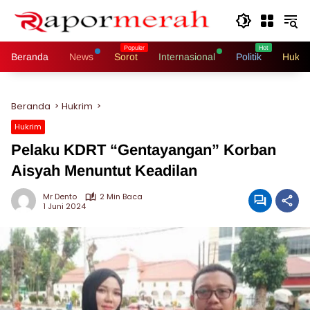
Langsung
ke
konten
Beranda
News
Sorot
Internasional
Politik
Hukri
Beranda
Hukrim
Hukrim
Pelaku KDRT “Gentayangan” Korban
Aisyah Menuntut Keadilan
Mr Dento
2 Min Baca
1 Juni 2024