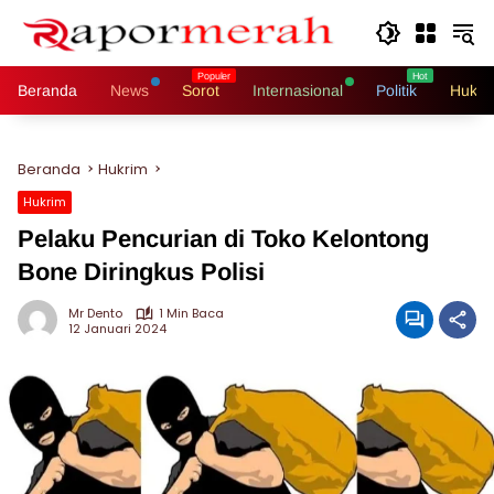
Langsung
ke
konten
Beranda
News
Sorot
Internasional
Politik
Hukri
Beranda
Hukrim
Hukrim
Pelaku Pencurian di Toko Kelontong
Bone Diringkus Polisi
Mr Dento
1 Min Baca
12 Januari 2024