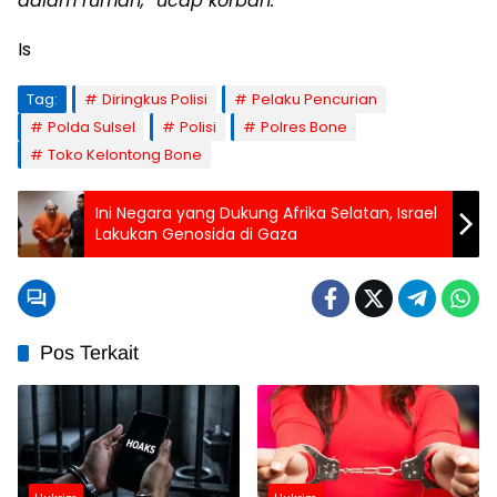
dalam rumah,” ucap korban.
Is
Tag:
Diringkus Polisi
Pelaku Pencurian
Polda Sulsel
Polisi
Polres Bone
Toko Kelontong Bone
Ini Negara yang Dukung Afrika Selatan, Israel
Lakukan Genosida di Gaza
Pos Terkait