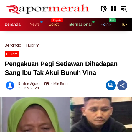
Langsung
ke
konten
Beranda
News
Sorot
Internasional
Politik
Hukri
Beranda
Hukrim
Hukrim
Pengakuan Pegi Setiawan Dihadapan
Sang Ibu Tak Akui Bunuh Vina
Raden Arjuna
4 Min Baca
26 Mei 2024