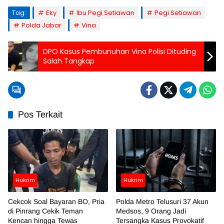
Tag:
Eky
Ibu Pegi Setiawan
Pegi Setiawan
Polda Jabar
Vina
DPO Kasus Pembunuhan Vina Polisi Dituding
Salah Tangkap
Pos Terkait
Hukrim
Hukrim
Cekcok Soal Bayaran BO, Pria
Polda Metro Telusuri 37 Akun
di Pinrang Cekik Teman
Medsos, 9 Orang Jadi
Kencan hingga Tewas
Tersangka Kasus Provokatif