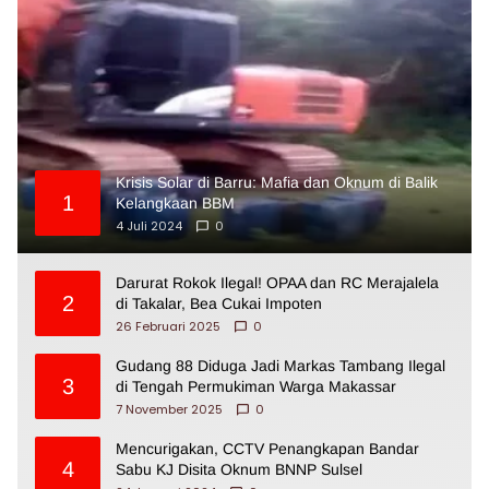
Krisis Solar di Barru: Mafia dan Oknum di Balik
1
Kelangkaan BBM
4 Juli 2024
0
Darurat Rokok Ilegal! OPAA dan RC Merajalela
2
di Takalar, Bea Cukai Impoten
26 Februari 2025
0
Gudang 88 Diduga Jadi Markas Tambang Ilegal
3
di Tengah Permukiman Warga Makassar
7 November 2025
0
Mencurigakan, CCTV Penangkapan Bandar
4
Sabu KJ Disita Oknum BNNP Sulsel