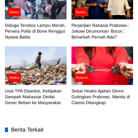
News
News
Diduga Terobos Lampu Merah,
Perjanjian Rahasia Prabowo–
Perwira Polisi di Bone Renggut
Jokowi Dirumorkan ‘Bocor’,
Nyawa Balita
Benarkah Pernah Ada?
Metro
Hukrim
Usai TPA Disanksi, Kebijakan
Sebar Hoaks Ajakan Demo
Sampah Makassar Dinilai
Gulingkan Prabowo, Wanita di
Geser Beban ke Masyarakat
Ciamis Ditangkap
Berita Terkait