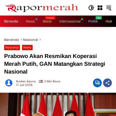
Langsung
ke
konten
Beranda
News
Sorot
Internasional
Politik
Hukri
Beranda
Nasional
Nasional
News
Prabowo Akan Resmikan Koperasi
Merah Putih, GAN Matangkan Strategi
Nasional
Raden Arjuna
2 Min Baca
17 Juli 2025