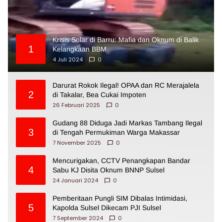
Krisis Solar di Barru: Mafia dan Oknum di Balik
1
Kelangkaan BBM
4 Juli 2024
0
Darurat Rokok Ilegal! OPAA dan RC Merajalela
2
di Takalar, Bea Cukai Impoten
26 Februari 2025
0
Gudang 88 Diduga Jadi Markas Tambang Ilegal
3
di Tengah Permukiman Warga Makassar
7 November 2025
0
Mencurigakan, CCTV Penangkapan Bandar
4
Sabu KJ Disita Oknum BNNP Sulsel
24 Januari 2024
0
Pemberitaan Pungli SIM Dibalas Intimidasi,
5
Kapolda Sulsel Dikecam PJI Sulsel
7 September 2024
0