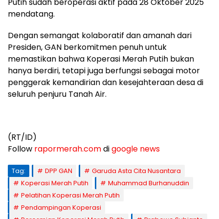
Putih sudah beroperasi aktif pada 28 Oktober 2025
mendatang.
Dengan semangat kolaboratif dan amanah dari
Presiden, GAN berkomitmen penuh untuk
memastikan bahwa Koperasi Merah Putih bukan
hanya berdiri, tetapi juga berfungsi sebagai motor
penggerak kemandirian dan kesejahteraan desa di
seluruh penjuru Tanah Air.
(RT/ID)
Follow
rapormerah.com
di
google news
Tag:
DPP GAN
Garuda Asta Cita Nusantara
Koperasi Merah Putih
Muhammad Burhanuddin
Pelatihan Koperasi Merah Putih
Pendampingan Koperasi