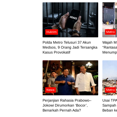
Hukrim
Metro
Polda Metro Telusuri 37 Akun
Wajah M
Medsos, 9 Orang Jadi Tersangka
“Rantasa
Kasus Provokatif
Menumpu
News
Metro
Perjanjian Rahasia Prabowo–
Usai TPA
Jokowi Dirumorkan ‘Bocor’,
Sampah 
Benarkah Pernah Ada?
Beban k