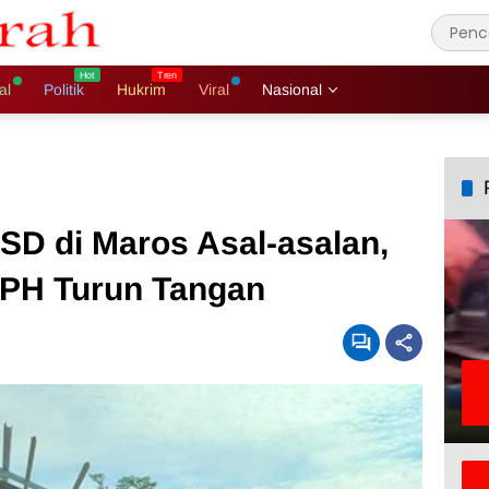
al
Politik
Hukrim
Viral
Nasional
 SD di Maros Asal-asalan,
PH Turun Tangan