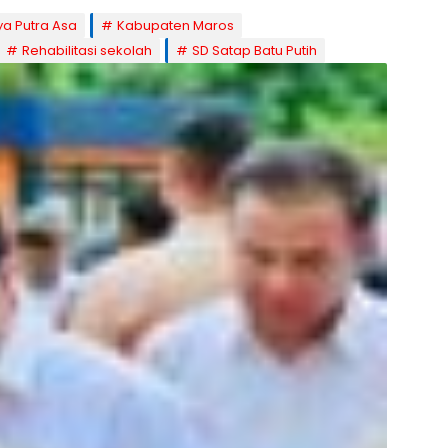
ya Putra Asa
Kabupaten Maros
Rehabilitasi sekolah
SD Satap Batu Putih