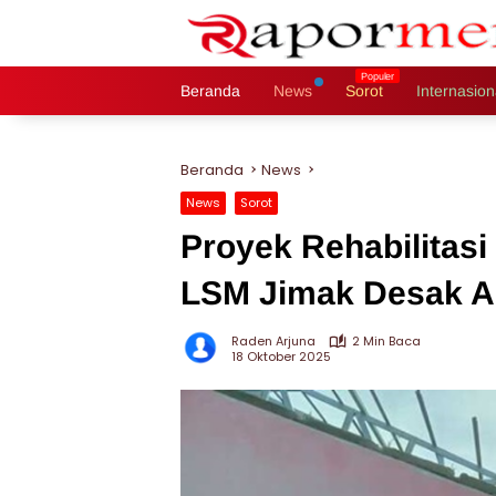
Langsung
ke
konten
Beranda
News
Sorot
Internasion
Beranda
News
News
Sorot
Proyek Rehabilitasi
LSM Jimak Desak A
Raden Arjuna
2 Min Baca
18 Oktober 2025