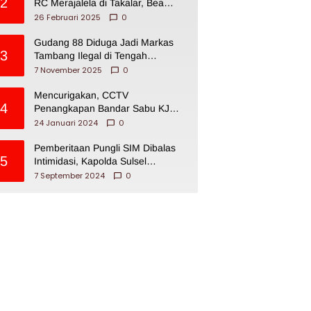
2
RC Merajalela di Takalar, Bea
Cukai Impoten
26 Februari 2025
0
Gudang 88 Diduga Jadi Markas
3
Tambang Ilegal di Tengah
Permukiman Warga Makassar
7 November 2025
0
Mencurigakan, CCTV
4
Penangkapan Bandar Sabu KJ
Disita Oknum BNNP Sulsel
24 Januari 2024
0
Pemberitaan Pungli SIM Dibalas
5
Intimidasi, Kapolda Sulsel
Dikecam PJI Sulsel
7 September 2024
0