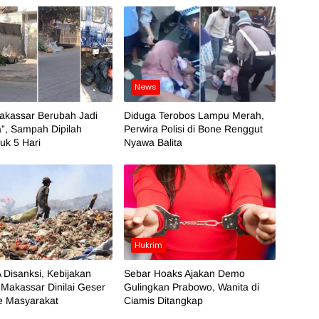
News
akassar Berubah Jadi
Diduga Terobos Lampu Merah,
”, Sampah Dipilah
Perwira Polisi di Bone Renggut
k 5 Hari
Nyawa Balita
Hukrim
 Disanksi, Kebijakan
Sebar Hoaks Ajakan Demo
Makassar Dinilai Geser
Gulingkan Prabowo, Wanita di
e Masyarakat
Ciamis Ditangkap