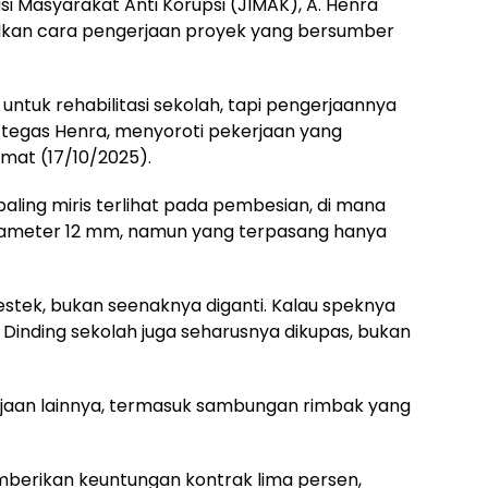
asi Masyarakat Anti Korupsi (JIMAK), A. Henra
kan cara pengerjaan proyek yang bersumber
untuk rehabilitasi sekolah, tapi pengerjaannya
n,” tegas Henra, menyoroti pekerjaan yang
umat (17/10/2025).
ling miris terlihat pada pembesian, di mana
diameter 12 mm, namun yang terpasang hanya
bestek, bukan seenaknya diganti. Kalau speknya
8. Dinding sekolah juga seharusnya dikupas, bukan
rjaan lainnya, termasuk sambungan rimbak yang
berikan keuntungan kontrak lima persen,