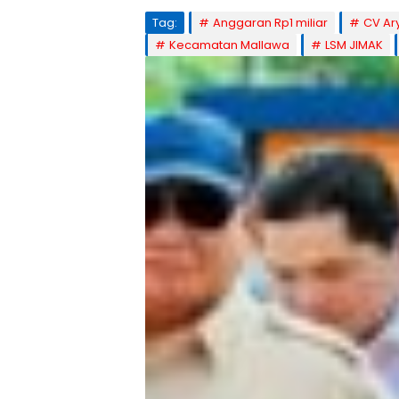
Tag:
Anggaran Rp1 miliar
CV Ar
Kecamatan Mallawa
LSM JIMAK