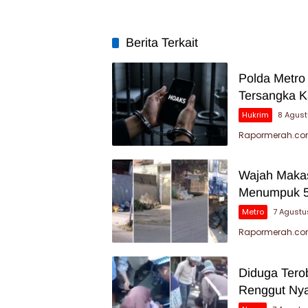
Berita Terkait
Polda Metro
Tersangka K
Hukrim
8 Agus
Rapormerah.com
Wajah Makas
Menumpuk 5
Metro
7 Agustu
Rapormerah.com
Diduga Tero
Renggut Nya