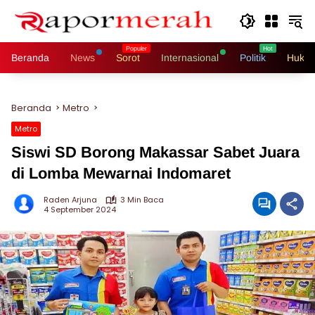
Langsung
ke
konten
Beranda
News
Sorot
Internasional
Politik
Hukri
Beranda
Metro
Metro
Siswi SD Borong Makassar Sabet Juara
di Lomba Mewarnai Indomaret
Raden Arjuna
3 Min Baca
4 September 2024