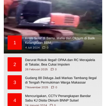
Krisis Solar di Barru: Mafia dan Oknum di Balik
1
Kelangkaan BBM
4 Juli 2024
0
Darurat Rokok Ilegal! OPAA dan RC Merajalela
2
di Takalar, Bea Cukai Impoten
26 Februari 2025
0
Gudang 88 Diduga Jadi Markas Tambang Ilegal
3
di Tengah Permukiman Warga Makassar
7 November 2025
0
Mencurigakan, CCTV Penangkapan Bandar
4
Sabu KJ Disita Oknum BNNP Sulsel
24 Januari 2024
0