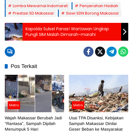
Lomba Mewarnai Indomaret
Penyerahan Hadiah
Prestasi SD Makassar
Siswi SDN Borong Makassar
Kapolda Sulsel Panas! Wartawan Ungkap
Pungli SIM Malah Dimarah-marahi
Pos Terkait
Metro
Metro
Wajah Makassar Berubah Jadi
Usai TPA Disanksi, Kebijakan
“Rantasa”, Sampah Dipilah
Sampah Makassar Dinilai
Menumpuk 5 Hari
Geser Beban ke Masyarakat