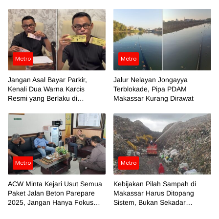
Metro
Metro
Jangan Asal Bayar Parkir,
Jalur Nelayan Jongayya
Kenali Dua Warna Karcis
Terblokade, Pipa PDAM
Resmi yang Berlaku di
Makassar Kurang Dirawat
Makassar
Metro
Metro
ACW Minta Kejari Usut Semua
Kebijakan Pilah Sampah di
Paket Jalan Beton Parepare
Makassar Harus Ditopang
2025, Jangan Hanya Fokus
Sistem, Bukan Sekadar
Temuan BPK
Regulasi