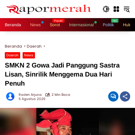
Langsung
ke
konten
Beranda
News
Sorot
Internasional
Politik
Hukri
Beranda
Daerah
Daerah
News
SMKN 2 Gowa Jadi Panggung Sastra
Lisan, Sinrilik Menggema Dua Hari
Penuh
Raden Arjuna
2 Min Baca
5 Agustus 2025