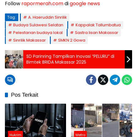
Follow
rapormerah.com
di
google news
Tag:
A. Haeruddin Sinrilik
Budaya Sulawesi Selatan
Kappalak Tallumbatua
Pelestarian budaya lokal
Sastra lisan Makassar
Sinrilik Makassar
SMKN 2 Gowa
SD Parinring Tampilkan Inovasi “PELURU” di
Bimtek BRIDA Makassar 2025
Pos Terkait
Hukrim
Metro