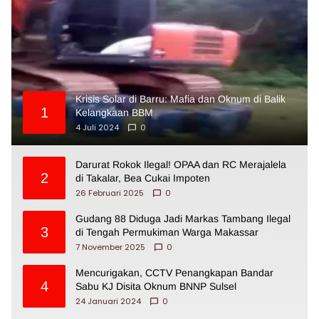
Krisis Solar di Barru: Mafia dan Oknum di Balik
1
Kelangkaan BBM
4 Juli 2024
0
Darurat Rokok Ilegal! OPAA dan RC Merajalela
2
di Takalar, Bea Cukai Impoten
26 Februari 2025
0
Gudang 88 Diduga Jadi Markas Tambang Ilegal
3
di Tengah Permukiman Warga Makassar
7 November 2025
0
Mencurigakan, CCTV Penangkapan Bandar
4
Sabu KJ Disita Oknum BNNP Sulsel
24 Januari 2024
0