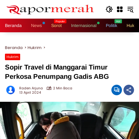
Langsung
ke
konten
Beranda
News
Sorot
Internasional
Politik
Hukri
Beranda
Hukrim
Hukrim
Sopir Travel di Manggarai Timur
Perkosa Penumpang Gadis ABG
Raden Arjuna
2 Min Baca
13 April 2024