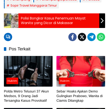
Sopir Travel Manggarai Timur
Polisi Bongkar Kasus Penemuan Mayat
Wanita yang Dicor di Makassar
Pos Terkait
Hukrim
Hukrim
Polda Metro Telusuri 37 Akun
Sebar Hoaks Ajakan Demo
Medsos, 9 Orang Jadi
Gulingkan Prabowo, Wanita di
Tersangka Kasus Provokatif
Ciamis Ditangkap