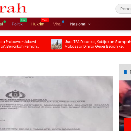
al
Politik
Hukrim
Viral
Nasional
Prabowo–Jokowi
Usai TPA Disanksi, Kebijakan Sampah
Benarkah Pernah
Makassar Dinilai Geser Beban ke
Masyarakat