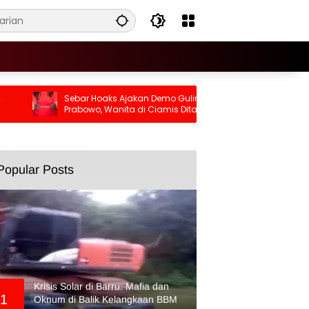
Sebar Hoaks Ajakan Demo Gulingkan
Jangan Asa
Prabowo, Wanita di Ciamis Ditangkap
Warna Karc
Makassar
Popular Posts
Krisis Solar di Barru: Mafia dan
1
Oknum di Balik Kelangkaan BBM