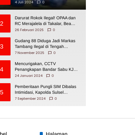
4 Juli 2024
0
Darurat Rokok Ilegal! OPAA dan
2
RC Merajalela di Takalar, Bea
Cukai Impoten
26 Februari 2025
0
Gudang 88 Diduga Jadi Markas
3
Tambang Ilegal di Tengah
Permukiman Warga Makassar
7 November 2025
0
Mencurigakan, CCTV
4
Penangkapan Bandar Sabu KJ
Disita Oknum BNNP Sulsel
24 Januari 2024
0
Pemberitaan Pungli SIM Dibalas
5
Intimidasi, Kapolda Sulsel
Dikecam PJI Sulsel
7 September 2024
0
bel
Halaman