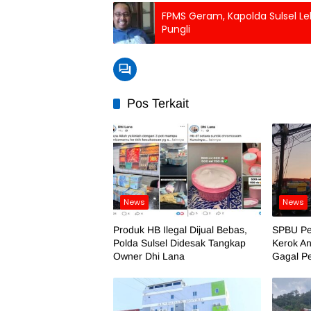
FPMS Geram, Kapolda Sulsel L
Pungli
Pos Terkait
News
News
Produk HB Ilegal Dijual Bebas,
SPBU Pe
Polda Sulsel Didesak Tangkap
Kerok An
Owner Dhi Lana
Gagal P