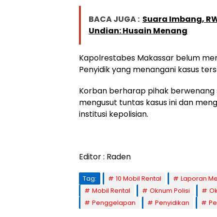
BACA JUGA :
Suara Imbang, RW
Undian: Husain Menang
Kapolrestabes Makassar belum memb
Penyidik yang menangani kasus ters
Korban berharap pihak berwenang 
mengusut tuntas kasus ini dan me
institusi kepolisian.
Editor : Raden
Tag:
10 Mobil Rental
Laporan M
Mobil Rental
Oknum Polisi
Ok
Penggelapan
Penyidikan
Pe