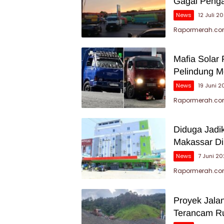
Gagal Peng
News
12 Juli 2
Rapormerah.com 
Mafia Solar 
Pelindung M
News
19 Juni 
Rapormerah.com
Diduga Jadik
Makassar Di
News
7 Juni 2
Rapormerah.com
Proyek Jalan
Terancam Ru