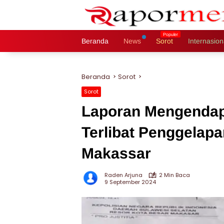
Langsung
ke
konten
Beranda
News
Sorot
Internasion
Beranda
Sorot
Sorot
Laporan Mengendap
Terlibat Penggelapa
Makassar
Raden Arjuna
2 Min Baca
9 September 2024