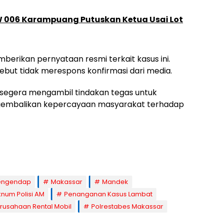
 006 Karampuang Putuskan Ketua Usai Lot
erikan pernyataan resmi terkait kasus ini.
ebut tidak merespons konfirmasi dari media.
segera mengambil tindakan tegas untuk
ngembalikan kepercayaan masyarakat terhadap
engendap
Makassar
Mandek
num Polisi AM
Penanganan Kasus Lambat
rusahaan Rental Mobil
Polrestabes Makassar