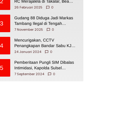
2
RC Merajalela di Takalar, Bea
Cukai Impoten
26 Februari 2025
0
Gudang 88 Diduga Jadi Markas
3
Tambang Ilegal di Tengah
Permukiman Warga Makassar
7 November 2025
0
Mencurigakan, CCTV
4
Penangkapan Bandar Sabu KJ
Disita Oknum BNNP Sulsel
24 Januari 2024
0
Pemberitaan Pungli SIM Dibalas
5
Intimidasi, Kapolda Sulsel
Dikecam PJI Sulsel
7 September 2024
0