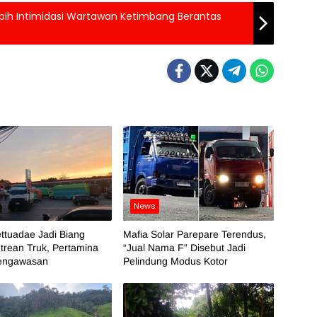
ebih Intimidasi Wartawan Ketimbang Berantas
News
ttuadae Jadi Biang
Mafia Solar Parepare Terendus,
trean Truk, Pertamina
“Jual Nama F” Disebut Jadi
engawasan
Pelindung Modus Kotor