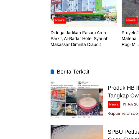
News
News
Diduga Jadikan Fasum Area
Proyek J
Parkir, Al-Badar Hotel Syariah
Material
Makassar Diminta Diaudit
Rugi Mil
Berita Terkait
Produk HB Il
Tangkap Ow
News
19 Juli 2
Rapormerah.com
SPBU Pettua