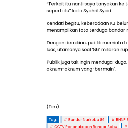
“Terkait itu nanti saya tanyakan k
seperti itu” kata Syahril Syaid
Kendati begitu, keberadaan KJ belu
menampilkan foto terduga bandar n
Dengan demikian, publik meminta tra
luas, utamanya soal ‘86’ miliaran rup
Publik juga tak ingin menduga-duga,
oknum-oknum yang ‘bermain’.
(Tim)
Tag:
Bandar Narkoba 86
BNNP S
CCTV Penangkapan Bandar Sabu