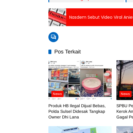
Nasdem Sebut Video Viral Anies 
Pos Terkait
News
News
Produk HB Ilegal Dijual Bebas,
SPBU Pe
Polda Sulsel Didesak Tangkap
Kerok An
Owner Dhi Lana
Gagal P