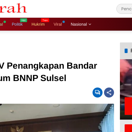
al
Politik
Hukrim
Viral
Nasional
V Penangkapan Bandar
num BNNP Sulsel