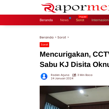
Langsung
ke
konten
Beranda
News
Sorot
Internasion
Beranda
Sorot
Sorot
Mencurigakan, CCT
Sabu KJ Disita Ok
Raden Arjuna
3 Min Baca
24 Januari 2024