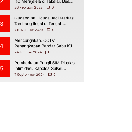
2
RC Merajalela di Takalar, Bea
Cukai Impoten
26 Februari 2025
0
Gudang 88 Diduga Jadi Markas
3
Tambang Ilegal di Tengah
Permukiman Warga Makassar
7 November 2025
0
Mencurigakan, CCTV
4
Penangkapan Bandar Sabu KJ
Disita Oknum BNNP Sulsel
24 Januari 2024
0
Pemberitaan Pungli SIM Dibalas
5
Intimidasi, Kapolda Sulsel
Dikecam PJI Sulsel
7 September 2024
0