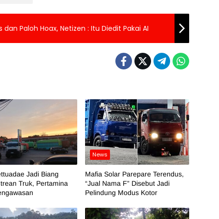
dan Paloh Hoax, Netizen : Itu Diedit Pakai AI
News
ttuadae Jadi Biang
Mafia Solar Parepare Terendus,
trean Truk, Pertamina
“Jual Nama F” Disebut Jadi
engawasan
Pelindung Modus Kotor