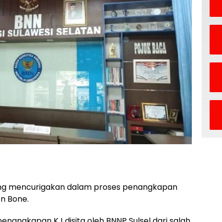
ang mencurigakan dalam proses penangkapan
en Bone.
penangkapan KJ disita oleh BNNP Sulsel dari salah