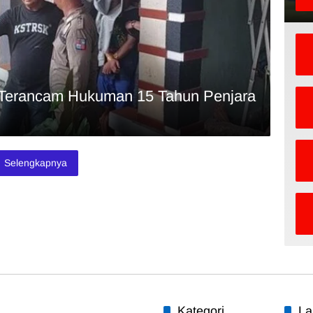
r Terancam Hukuman 15 Tahun Penjara
Selengkapnya
Kategori
La