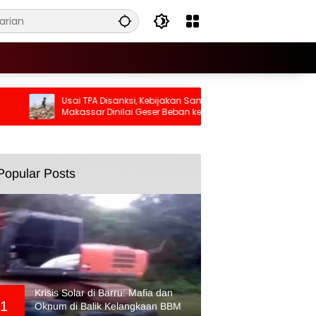
Usai TPA Disanksi, Kebijakan Sampah
Sebar Hoaks
Makassar Dinilai Geser Beban ke
Prabowo, Wa
Masyarakat
Popular Posts
Krisis Solar di Barru: Mafia dan
1
Oknum di Balik Kelangkaan BBM