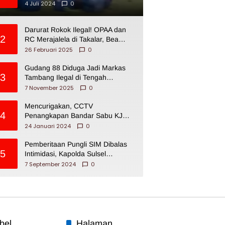
4 Juli 2024
0
Darurat Rokok Ilegal! OPAA dan
2
RC Merajalela di Takalar, Bea
Cukai Impoten
26 Februari 2025
0
Gudang 88 Diduga Jadi Markas
3
Tambang Ilegal di Tengah
Permukiman Warga Makassar
7 November 2025
0
Mencurigakan, CCTV
4
Penangkapan Bandar Sabu KJ
Disita Oknum BNNP Sulsel
24 Januari 2024
0
Pemberitaan Pungli SIM Dibalas
5
Intimidasi, Kapolda Sulsel
Dikecam PJI Sulsel
7 September 2024
0
bel
Halaman