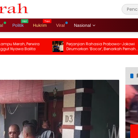
al
Politik
Hukrim
Viral
Nasional
Merah, Perwira
Perjanjian Rahasia Prabowo–Jokowi
 Nyawa Balita
Dirumorkan ‘Bocor’, Benarkah Pernah
Ada?