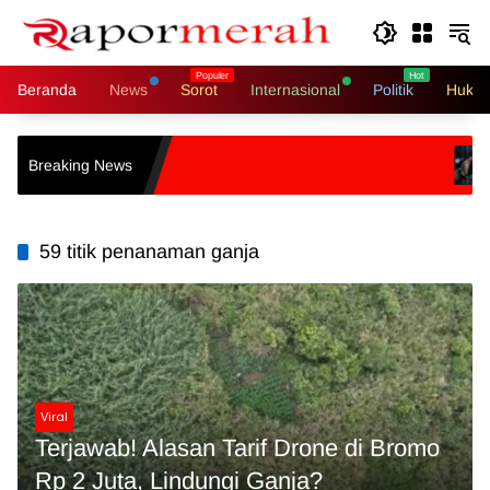
Langsung
ke
konten
Beranda
News
Sorot
Internasional
Politik
Hukri
Pol
Breaking News
Ora
59 titik penanaman ganja
Viral
Terjawab! Alasan Tarif Drone di Bromo
Rp 2 Juta, Lindungi Ganja?