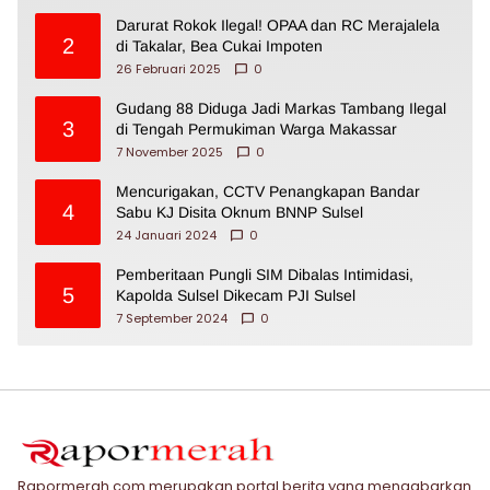
Darurat Rokok Ilegal! OPAA dan RC Merajalela
2
di Takalar, Bea Cukai Impoten
26 Februari 2025
0
Gudang 88 Diduga Jadi Markas Tambang Ilegal
3
di Tengah Permukiman Warga Makassar
7 November 2025
0
Mencurigakan, CCTV Penangkapan Bandar
4
Sabu KJ Disita Oknum BNNP Sulsel
24 Januari 2024
0
Pemberitaan Pungli SIM Dibalas Intimidasi,
5
Kapolda Sulsel Dikecam PJI Sulsel
7 September 2024
0
Rapormerah.com merupakan portal berita yang mengabarkan