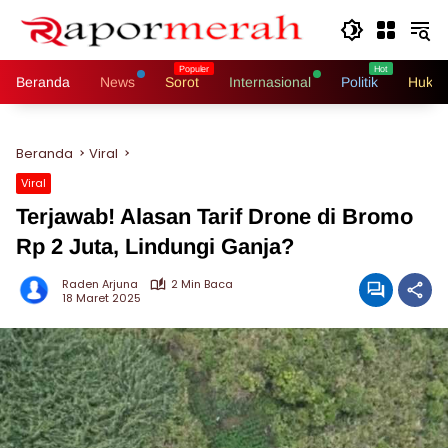
Langsung
ke
konten
Beranda
News
Sorot
Internasional
Politik
Hukri
Beranda
Viral
Viral
Terjawab! Alasan Tarif Drone di Bromo
Rp 2 Juta, Lindungi Ganja?
Raden Arjuna
2 Min Baca
18 Maret 2025