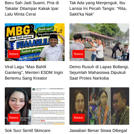
Baru Sah Jadi Suami, Pria di
Tak Ada yang Menjenguk, Ibu
Takalar Ditampar Kakak Ipar
Lansia Ini Pecah Tangis: “Rita,
Lalu Minta Cerai
Sakit’ka Nak”
News
News
Viral Lagu “Mas Bahlil
Demo Rusuh di Lapas Bollangi,
Ganteng”, Menteri ESDM Ingin
Sejumlah Mahasiswa Dipukuli
Bertemu Sang Kreator
Saat Protes Narkoba
News
News
Sok Suci Sentil Skincare
Jawaban Benar Siswa Dibegal