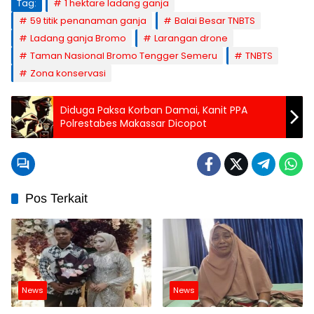
Tag:
1 hektare ladang ganja
59 titik penanaman ganja
Balai Besar TNBTS
Ladang ganja Bromo
Larangan drone
Taman Nasional Bromo Tengger Semeru
TNBTS
Zona konservasi
Diduga Paksa Korban Damai, Kanit PPA
Polrestabes Makassar Dicopot
Pos Terkait
News
News