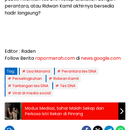
perantara, atau Ridwan Kamil akhirnya bersedia
hadir langsung?
Editor : Raden
Follow Berita
rapormerah.com
di
news.google.com
Tag:
Lisa Mariana
Perantara tes DNA
Perselingkuhan
Ridwan Kamil
Tantangan tes DNA
Tes DNA
Viral di media social
Modus Mediasi, Sahar Malah Sekap dan
Perkosa Istri Rekan di Pinrang