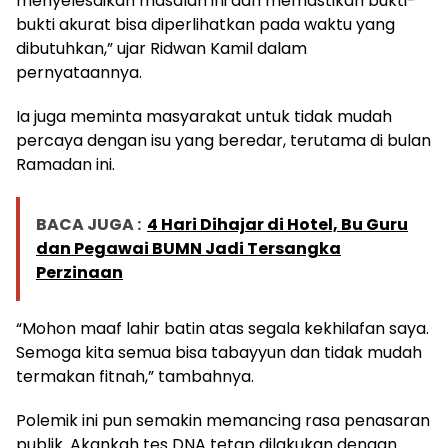
menyelesaikan masalah ini dan memastikan bukti-
bukti akurat bisa diperlihatkan pada waktu yang
dibutuhkan,” ujar Ridwan Kamil dalam
pernyataannya.
Ia juga meminta masyarakat untuk tidak mudah
percaya dengan isu yang beredar, terutama di bulan
Ramadan ini.
BACA JUGA :
4 Hari Dihajar di Hotel, Bu Guru
dan Pegawai BUMN Jadi Tersangka
Perzinaan
“Mohon maaf lahir batin atas segala kekhilafan saya.
Semoga kita semua bisa tabayyun dan tidak mudah
termakan fitnah,” tambahnya.
Polemik ini pun semakin memancing rasa penasaran
publik. Akankah tes DNA tetap dilakukan dengan