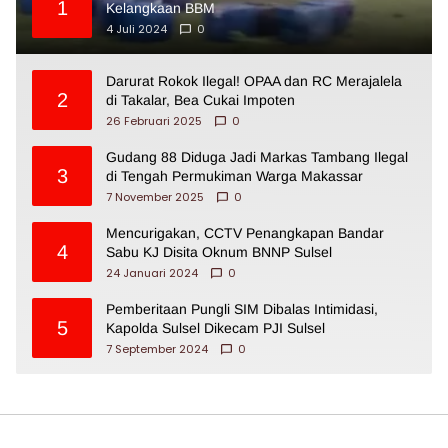
1
Kelangkaan BBM
4 Juli 2024
0
Darurat Rokok Ilegal! OPAA dan RC Merajalela
2
di Takalar, Bea Cukai Impoten
26 Februari 2025
0
Gudang 88 Diduga Jadi Markas Tambang Ilegal
3
di Tengah Permukiman Warga Makassar
7 November 2025
0
Mencurigakan, CCTV Penangkapan Bandar
4
Sabu KJ Disita Oknum BNNP Sulsel
24 Januari 2024
0
Pemberitaan Pungli SIM Dibalas Intimidasi,
5
Kapolda Sulsel Dikecam PJI Sulsel
7 September 2024
0