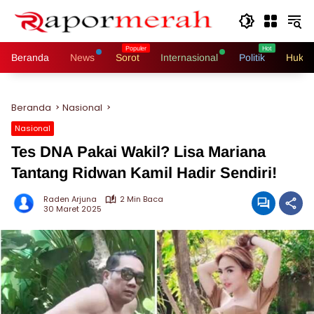
Langsung
ke
konten
Beranda
News
Sorot
Internasional
Politik
Hukri
Beranda
Nasional
Nasional
Tes DNA Pakai Wakil? Lisa Mariana
Tantang Ridwan Kamil Hadir Sendiri!
Raden Arjuna
2 Min Baca
30 Maret 2025