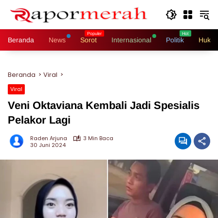
Langsung
ke
konten
Beranda
News
Sorot
Internasional
Politik
Hukri
Beranda
Viral
Viral
Veni Oktaviana Kembali Jadi Spesialis
Pelakor Lagi
Raden Arjuna
3 Min Baca
30 Juni 2024