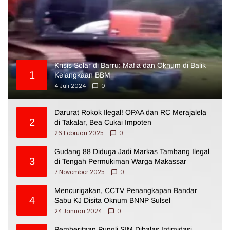
Krisis Solar di Barru: Mafia dan Oknum di Balik
1
Kelangkaan BBM
4 Juli 2024
0
Darurat Rokok Ilegal! OPAA dan RC Merajalela
2
di Takalar, Bea Cukai Impoten
26 Februari 2025
0
Gudang 88 Diduga Jadi Markas Tambang Ilegal
3
di Tengah Permukiman Warga Makassar
7 November 2025
0
Mencurigakan, CCTV Penangkapan Bandar
4
Sabu KJ Disita Oknum BNNP Sulsel
24 Januari 2024
0
Pemberitaan Pungli SIM Dibalas Intimidasi,