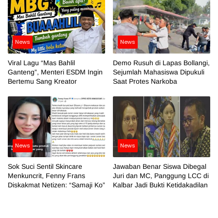
News
News
Viral Lagu “Mas Bahlil
Demo Rusuh di Lapas Bollangi,
Ganteng”, Menteri ESDM Ingin
Sejumlah Mahasiswa Dipukuli
Bertemu Sang Kreator
Saat Protes Narkoba
News
News
Sok Suci Sentil Skincare
Jawaban Benar Siswa Dibegal
Menkuncrit, Fenny Frans
Juri dan MC, Panggung LCC di
Diskakmat Netizen: “Samaji Ko”
Kalbar Jadi Bukti Ketidakadilan