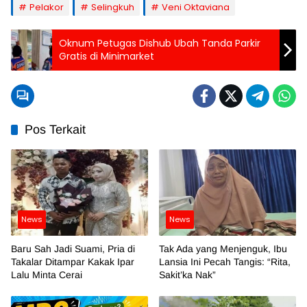
Pelakor
Selingkuh
Veni Oktaviana
Oknum Petugas Dishub Ubah Tanda Parkir
Gratis di Minimarket
Pos Terkait
News
News
Baru Sah Jadi Suami, Pria di
Tak Ada yang Menjenguk, Ibu
Takalar Ditampar Kakak Ipar
Lansia Ini Pecah Tangis: “Rita,
Lalu Minta Cerai
Sakit’ka Nak”