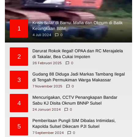
Krisis Solar di Barru: Mafia dan Oknum di Balik
1
Kelangkaan BBM
4 Juli 2024
0
Darurat Rokok Ilegal! OPAA dan RC Merajalela
2
di Takalar, Bea Cukai Impoten
26 Februari 2025
0
Gudang 88 Diduga Jadi Markas Tambang Ilegal
3
di Tengah Permukiman Warga Makassar
7 November 2025
0
Mencurigakan, CCTV Penangkapan Bandar
4
Sabu KJ Disita Oknum BNNP Sulsel
24 Januari 2024
0
Pemberitaan Pungli SIM Dibalas Intimidasi,
5
Kapolda Sulsel Dikecam PJI Sulsel
7 September 2024
0