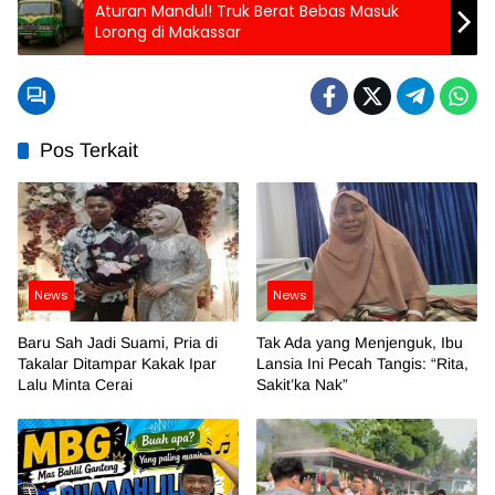
Aturan Mandul! Truk Berat Bebas Masuk
Lorong di Makassar
Pos Terkait
News
News
Baru Sah Jadi Suami, Pria di
Tak Ada yang Menjenguk, Ibu
Takalar Ditampar Kakak Ipar
Lansia Ini Pecah Tangis: “Rita,
Lalu Minta Cerai
Sakit’ka Nak”