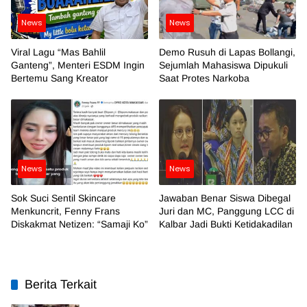
News
News
Viral Lagu “Mas Bahlil
Demo Rusuh di Lapas Bollangi,
Ganteng”, Menteri ESDM Ingin
Sejumlah Mahasiswa Dipukuli
Bertemu Sang Kreator
Saat Protes Narkoba
News
News
Sok Suci Sentil Skincare
Jawaban Benar Siswa Dibegal
Menkuncrit, Fenny Frans
Juri dan MC, Panggung LCC di
Diskakmat Netizen: “Samaji Ko”
Kalbar Jadi Bukti Ketidakadilan
Berita Terkait