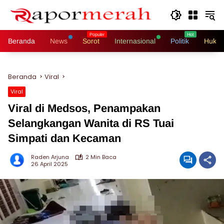
Langsung
ke
konten
Beranda
News
Sorot
Internasional
Politik
Hukri
Beranda
Viral
Viral
Viral di Medsos, Penampakan
Selangkangan Wanita di RS Tuai
Simpati dan Kecaman
Raden Arjuna
2 Min Baca
26 April 2025