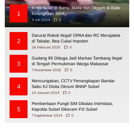
Krisis Solar di Barru: Mafia dan Oknum di Balik
1
Kelangkaan BBM
4 Juli 2024
0
Darurat Rokok Ilegal! OPAA dan RC Merajalela
2
di Takalar, Bea Cukai Impoten
26 Februari 2025
0
Gudang 88 Diduga Jadi Markas Tambang Ilegal
3
di Tengah Permukiman Warga Makassar
7 November 2025
0
Mencurigakan, CCTV Penangkapan Bandar
4
Sabu KJ Disita Oknum BNNP Sulsel
24 Januari 2024
0
Pemberitaan Pungli SIM Dibalas Intimidasi,
5
Kapolda Sulsel Dikecam PJI Sulsel
7 September 2024
0