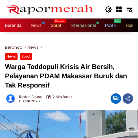
Langsung
ke
konten
Beranda
News
Sorot
Internasional
Politik
Hukri
Beranda
News
News
Sorot
Warga Toddopuli Krisis Air Bersih,
Pelayanan PDAM Makassar Buruk dan
Tak Responsif
Raden Arjuna
2 Min Baca
6 April 2026