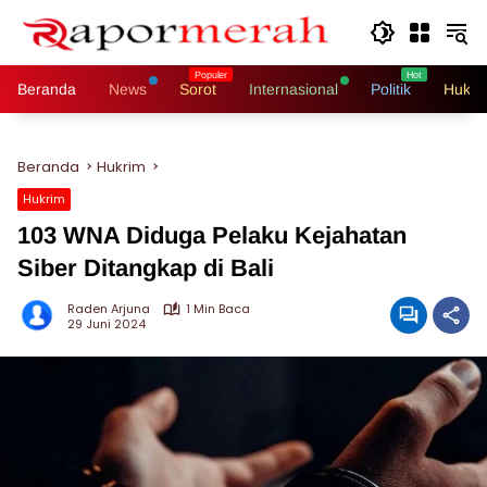
Langsung
ke
konten
Beranda
News
Sorot
Internasional
Politik
Hukri
Beranda
Hukrim
Hukrim
103 WNA Diduga Pelaku Kejahatan
Siber Ditangkap di Bali
Raden Arjuna
1 Min Baca
29 Juni 2024