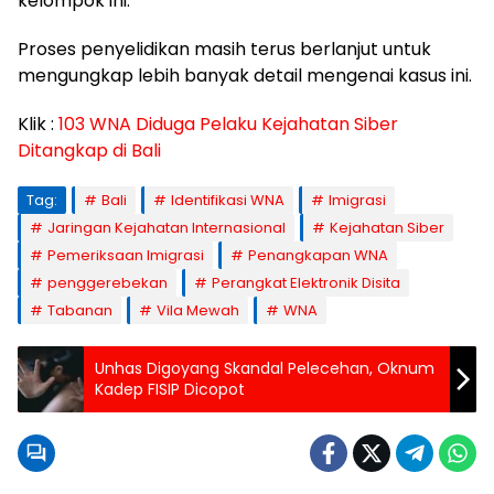
kelompok ini.
Proses penyelidikan masih terus berlanjut untuk
mengungkap lebih banyak detail mengenai kasus ini.
Klik :
103 WNA Diduga Pelaku Kejahatan Siber
Ditangkap di Bali
Tag:
Bali
Identifikasi WNA
Imigrasi
Jaringan Kejahatan Internasional
Kejahatan Siber
Pemeriksaan Imigrasi
Penangkapan WNA
penggerebekan
Perangkat Elektronik Disita
Tabanan
Vila Mewah
WNA
Unhas Digoyang Skandal Pelecehan, Oknum
Kadep FISIP Dicopot