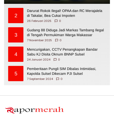
Darurat Rokok Ilegal! OPAA dan RC Merajalela
2
di Takalar, Bea Cukai Impoten
26 Februari 2025
0
Gudang 88 Diduga Jadi Markas Tambang Ilegal
3
di Tengah Permukiman Warga Makassar
7 November 2025
0
Mencurigakan, CCTV Penangkapan Bandar
4
Sabu KJ Disita Oknum BNNP Sulsel
24 Januari 2024
0
Pemberitaan Pungli SIM Dibalas Intimidasi,
5
Kapolda Sulsel Dikecam PJI Sulsel
7 September 2024
0