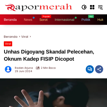
Langsung
ke
konten
Beranda
News
Sorot
Internasional
Politik
Hukri
Beranda
Viral
Viral
Unhas Digoyang Skandal Pelecehan,
Oknum Kadep FISIP Dicopot
Raden Arjuna
2 Min Baca
29 Juni 2024