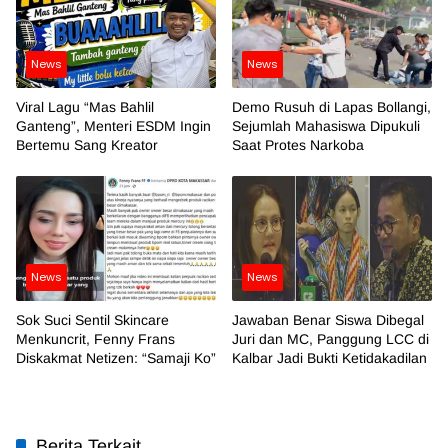
News
News
Viral Lagu “Mas Bahlil
Demo Rusuh di Lapas Bollangi,
Ganteng”, Menteri ESDM Ingin
Sejumlah Mahasiswa Dipukuli
Bertemu Sang Kreator
Saat Protes Narkoba
News
News
Sok Suci Sentil Skincare
Jawaban Benar Siswa Dibegal
Menkuncrit, Fenny Frans
Juri dan MC, Panggung LCC di
Diskakmat Netizen: “Samaji Ko”
Kalbar Jadi Bukti Ketidakadilan
Berita Terkait