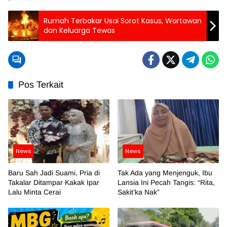
Rumah Terbakar Usai Sorot Kasus, Wartawan
dan Keluarga Tewas
Pos Terkait
News
News
Baru Sah Jadi Suami, Pria di
Tak Ada yang Menjenguk, Ibu
Takalar Ditampar Kakak Ipar
Lansia Ini Pecah Tangis: “Rita,
Lalu Minta Cerai
Sakit’ka Nak”