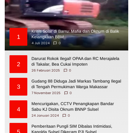
Krisis Solar di Barru: Mafia dan Oknum di Balik
1
Kelangkaan BBM
4 Juli 2024
0
Darurat Rokok Ilegal! OPAA dan RC Merajalela
2
di Takalar, Bea Cukai Impoten
26 Februari 2025
0
Gudang 88 Diduga Jadi Markas Tambang Ilegal
3
di Tengah Permukiman Warga Makassar
7 November 2025
0
Mencurigakan, CCTV Penangkapan Bandar
4
Sabu KJ Disita Oknum BNNP Sulsel
24 Januari 2024
0
Pemberitaan Pungli SIM Dibalas Intimidasi,
5
Kapolda Sulsel Dikecam PJI Sulsel