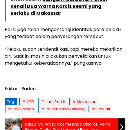
Kenali Dua Warna Karcis Resmi yang
Berlaku di Makassar
Polisi juga telah mengantongi identitas para pelaku
yang terlibat dalam penyerangan tersebut.
“Pelaku sudah teridentifikasi, tapi mereka melarikan
diri. Saat ini masih dilakukan penyelidikan untuk
mengetahui keberadaannya,” pungkasnya.
Editor : Raden
Tag:
CFD
Juru Parkir
Makassar
Penikaman
Polsek Panakukkang
Sekuriti
Kasus CV Arasy Cosmetindo Disorot, Vonis
Ringan Dinilai Tak Memberi Efek Jera