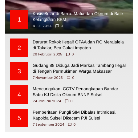
Krisis Solar di Barru: Mafia dan Oknum di Balik
1
Kelangkaan BBM
4 Juli 2024
0
Darurat Rokok Ilegal! OPAA dan RC Merajalela
2
di Takalar, Bea Cukai Impoten
26 Februari 2025
0
Gudang 88 Diduga Jadi Markas Tambang Ilegal
3
di Tengah Permukiman Warga Makassar
7 November 2025
0
Mencurigakan, CCTV Penangkapan Bandar
4
Sabu KJ Disita Oknum BNNP Sulsel
24 Januari 2024
0
Pemberitaan Pungli SIM Dibalas Intimidasi,
5
Kapolda Sulsel Dikecam PJI Sulsel
7 September 2024
0