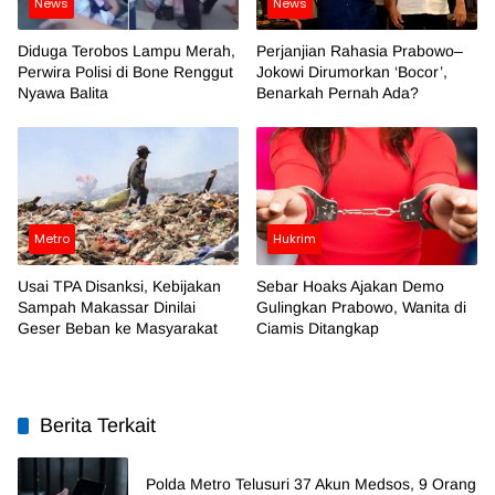
News
News
Diduga Terobos Lampu Merah,
Perjanjian Rahasia Prabowo–
Perwira Polisi di Bone Renggut
Jokowi Dirumorkan ‘Bocor’,
Nyawa Balita
Benarkah Pernah Ada?
Metro
Hukrim
Usai TPA Disanksi, Kebijakan
Sebar Hoaks Ajakan Demo
Sampah Makassar Dinilai
Gulingkan Prabowo, Wanita di
Geser Beban ke Masyarakat
Ciamis Ditangkap
Berita Terkait
Polda Metro Telusuri 37 Akun Medsos, 9 Orang