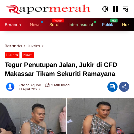
Langsung
ke
konten
Beranda
News
Sorot
Internasional
Politik
Hukri
Beranda
Hukrim
Hukrim
News
Tegur Penutupan Jalan, Jukir di CFD
Makassar Tikam Sekuriti Ramayana
Raden Arjuna
2 Min Baca
13 April 2026