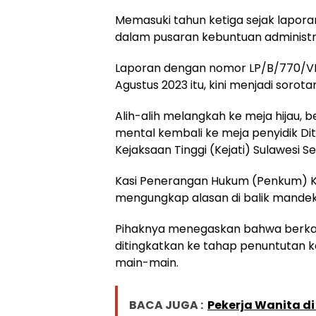
Memasuki tahun ketiga sejak laporan 
dalam pusaran kebuntuan administra
Laporan dengan nomor LP/B/770/VII
Agustus 2023 itu, kini menjadi sorota
Alih-alih melangkah ke meja hijau, b
mental kembali ke meja penyidik Ditr
Kejaksaan Tinggi (Kejati) Sulawesi Se
Kasi Penerangan Hukum (Penkum) Kej
mengungkap alasan di balik mandekn
Pihaknya menegaskan bahwa berkas
ditingkatkan ke tahap penuntutan 
main-main.
BACA JUGA :
Pekerja Wanita di 