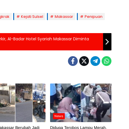
gkrak
Kejati Sulsel
Makassar
Penipuan
kir, Al-Badar Hotel Syariah Makassar Diminta
News
akassar Berubah Jadi
Diduga Terobos Lampu Merah,