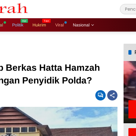
al
Politik
Hukrim
Viral
Nasional
ap Berkas Hatta Hamzah
engan Penyidik Polda?