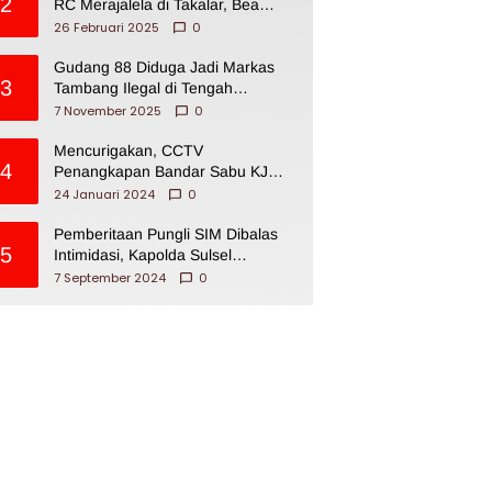
2
RC Merajalela di Takalar, Bea
Cukai Impoten
26 Februari 2025
0
Gudang 88 Diduga Jadi Markas
3
Tambang Ilegal di Tengah
Permukiman Warga Makassar
7 November 2025
0
Mencurigakan, CCTV
4
Penangkapan Bandar Sabu KJ
Disita Oknum BNNP Sulsel
24 Januari 2024
0
Pemberitaan Pungli SIM Dibalas
5
Intimidasi, Kapolda Sulsel
Dikecam PJI Sulsel
7 September 2024
0