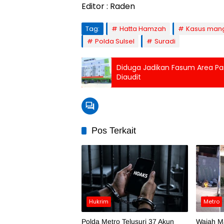
Editor : Raden
Tag:
Hatta Hamzah
Kasus man
Polda Sulsel
Suradi
Diduga Jadikan Fasum Area Par
Diaudit
Pos Terkait
Hukrim
Metro
Polda Metro Telusuri 37 Akun
Wajah M