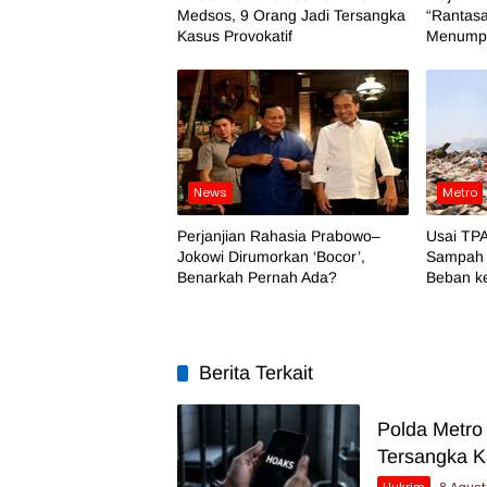
Medsos, 9 Orang Jadi Tersangka
“Rantasa
Kasus Provokatif
Menumpu
News
Metro
Perjanjian Rahasia Prabowo–
Usai TPA
Jokowi Dirumorkan ‘Bocor’,
Sampah 
Benarkah Pernah Ada?
Beban k
Berita Terkait
Polda Metro
Tersangka K
Hukrim
8 Agus