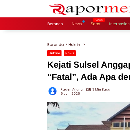
Langsung
ke
konten
Beranda
News
Sorot
Internasion
Beranda
Hukrim
Hukrim
News
Kejati Sulsel Angg
“Fatal”, Ada Apa d
Raden Arjuna
3 Min Baca
6 Juni 2026