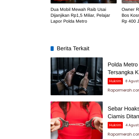
Dua Mobil Mewah Raib Usai
Owner RA
Dijanjikan Rp1,5 Miliar, Pelajar
Bos Kosm
Lapor Polda Metro
Rp 400 
Berita Terkait
Polda Metro
Tersangka K
Hukrim
8 Agus
Rapormerah.com
Sebar Hoaks
Ciamis Dita
Hukrim
4 Agus
Rapormerah.com 