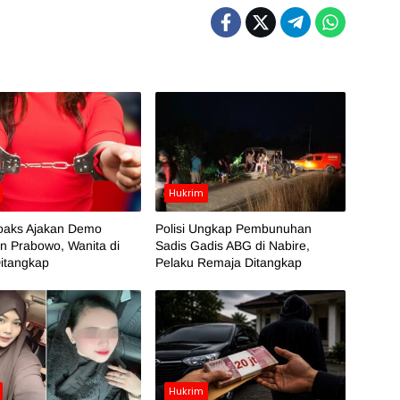
Hukrim
oaks Ajakan Demo
Polisi Ungkap Pembunuhan
n Prabowo, Wanita di
Sadis Gadis ABG di Nabire,
itangkap
Pelaku Remaja Ditangkap
Hukrim