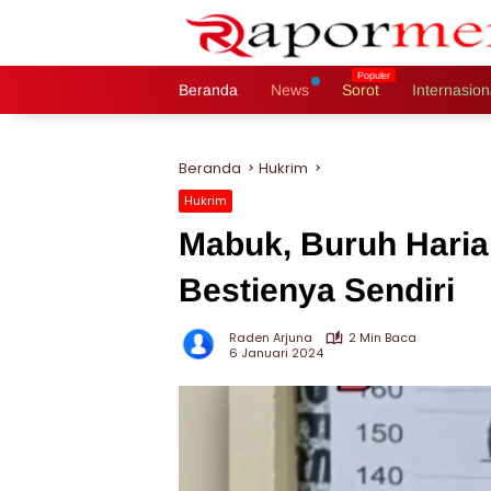
Langsung
ke
konten
Beranda
News
Sorot
Internasion
Beranda
Hukrim
Hukrim
Mabuk, Buruh Haria
Bestienya Sendiri
Raden Arjuna
2 Min Baca
6 Januari 2024