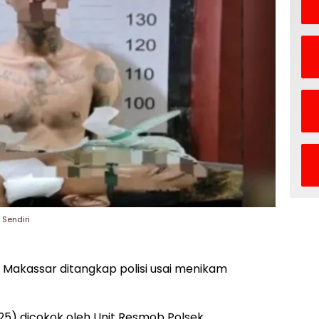
 Sendiri
i Makassar ditangkap polisi usai menikam
(25) dicokok oleh Unit Resmob Polsek