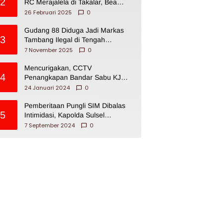
2
RC Merajalela di Takalar, Bea
Cukai Impoten
26 Februari 2025
0
Gudang 88 Diduga Jadi Markas
3
Tambang Ilegal di Tengah
Permukiman Warga Makassar
7 November 2025
0
Mencurigakan, CCTV
4
Penangkapan Bandar Sabu KJ
Disita Oknum BNNP Sulsel
24 Januari 2024
0
Pemberitaan Pungli SIM Dibalas
5
Intimidasi, Kapolda Sulsel
Dikecam PJI Sulsel
7 September 2024
0