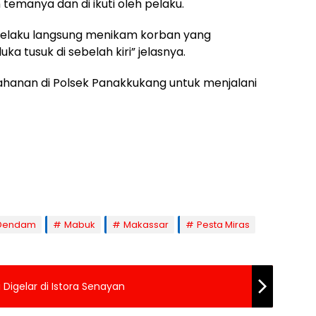
emanya dan di ikuti oleh pelaku.
pelaku langsung menikam korban yang
 tusuk di sebelah kiri” jelasnya.
nahanan di Polsek Panakkukang untuk menjalani
Dendam
Mabuk
Makassar
Pesta Miras
Digelar di Istora Senayan