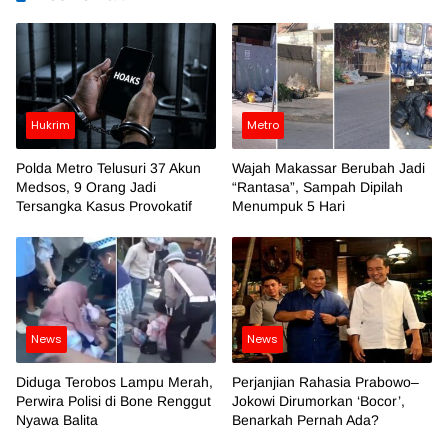
Hukrim
Metro
Polda Metro Telusuri 37 Akun
Wajah Makassar Berubah Jadi
Medsos, 9 Orang Jadi
“Rantasa”, Sampah Dipilah
Tersangka Kasus Provokatif
Menumpuk 5 Hari
News
News
Diduga Terobos Lampu Merah,
Perjanjian Rahasia Prabowo–
Perwira Polisi di Bone Renggut
Jokowi Dirumorkan ‘Bocor’,
Nyawa Balita
Benarkah Pernah Ada?