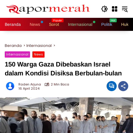
Langsung
ke
konten
Beranda
News
Sorot
Internasional
Politik
Hukri
Beranda
Internasional
Internasional
News
150 Warga Gaza Dibebaskan Israel
dalam Kondisi Disiksa Berbulan-bulan
Raden Arjuna
2 Min Baca
16 April 2024