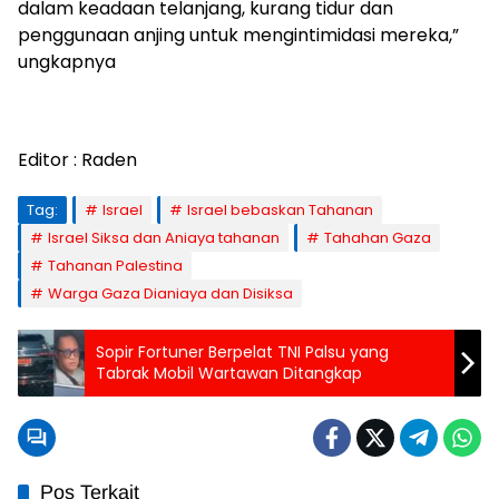
dalam keadaan telanjang, kurang tidur dan
penggunaan anjing untuk mengintimidasi mereka,”
ungkapnya
Editor : Raden
Tag:
Israel
Israel bebaskan Tahanan
Israel Siksa dan Aniaya tahanan
Tahahan Gaza
Tahanan Palestina
Warga Gaza Dianiaya dan Disiksa
Sopir Fortuner Berpelat TNI Palsu yang
Tabrak Mobil Wartawan Ditangkap
Pos Terkait