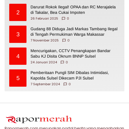
Darurat Rokok Ilegal! OPAA dan RC Merajalela
2
di Takalar, Bea Cukai Impoten
26 Februari 2025
0
Gudang 88 Diduga Jadi Markas Tambang Ilegal
3
di Tengah Permukiman Warga Makassar
7 November 2025
0
Mencurigakan, CCTV Penangkapan Bandar
4
Sabu KJ Disita Oknum BNNP Sulsel
24 Januari 2024
0
Pemberitaan Pungli SIM Dibalas Intimidasi,
5
Kapolda Sulsel Dikecam PJI Sulsel
7 September 2024
0
Rapormerah.com merupakan portal berita yang mengabarkan