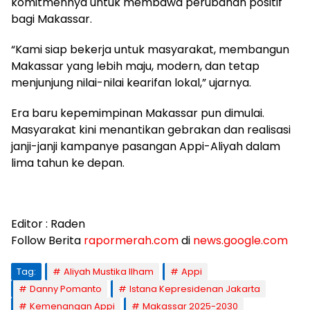
komitmennya untuk membawa perubahan positif
bagi Makassar.
“Kami siap bekerja untuk masyarakat, membangun
Makassar yang lebih maju, modern, dan tetap
menjunjung nilai-nilai kearifan lokal,” ujarnya.
Era baru kepemimpinan Makassar pun dimulai.
Masyarakat kini menantikan gebrakan dan realisasi
janji-janji kampanye pasangan Appi-Aliyah dalam
lima tahun ke depan.
Editor : Raden
Follow Berita
rapormerah.com
di
news.google.com
Tag:
Aliyah Mustika Ilham
Appi
Danny Pomanto
Istana Kepresidenan Jakarta
Kemenangan Appi
Makassar 2025-2030