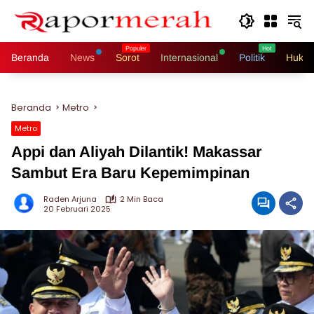
Langsung
ke
konten
Beranda
News
Sorot
Internasional
Politik
Hukri
Beranda
Metro
Metro
Appi dan Aliyah Dilantik! Makassar
Sambut Era Baru Kepemimpinan
Raden Arjuna
2 Min Baca
20 Februari 2025