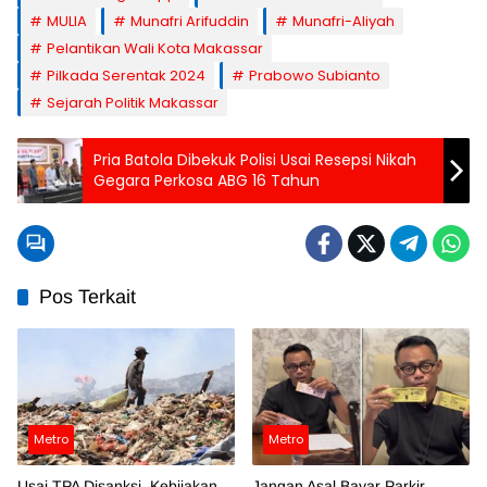
MULIA
Munafri Arifuddin
Munafri-Aliyah
Pelantikan Wali Kota Makassar
Pilkada Serentak 2024
Prabowo Subianto
Sejarah Politik Makassar
Pria Batola Dibekuk Polisi Usai Resepsi Nikah
Gegara Perkosa ABG 16 Tahun
Pos Terkait
Metro
Metro
Usai TPA Disanksi, Kebijakan
Jangan Asal Bayar Parkir,