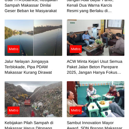
Sampah Makassar Dinilai
Kenali Dua Warna Karcis
Geser Beban ke Masyarakat
Resmi yang Berlaku di
Makassar
Metro
Metro
Jalur Nelayan Jongayya
ACW Minta Kejari Usut Semua
Terblokade, Pipa PDAM
Paket Jalan Beton Parepare
Makassar Kurang Dirawat
2025, Jangan Hanya Fokus
Temuan BPK
Metro
Metro
Kebijakan Pilah Sampah di
Sambut Innovation Mayor
Makassar Harus Ditopang
Award, SDN Borong Makassar