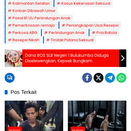
Kalimantan Selatan
Kasus Kekerasan Seksual
Korban Dibawah Umur
Pasal 81 UU Perlindungan Anak
Pemerkosaan remaja
Penangkapan Usai Resepsi
Perkosa ABG
Perlindungan Anak
Pria Batola
Resepsi Nikah
Tindak Pidana Seksual
Dana BOS SLB Negeri 1 Bulukumba Diduga
Diselewengkan, Kepsek Bungkam
Pos Terkait
Hukrim
Hukrim