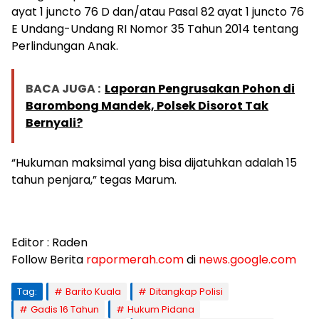
ayat 1 juncto 76 D dan/atau Pasal 82 ayat 1 juncto 76
E Undang-Undang RI Nomor 35 Tahun 2014 tentang
Perlindungan Anak.
BACA JUGA :
Laporan Pengrusakan Pohon di
Barombong Mandek, Polsek Disorot Tak
Bernyali?
“Hukuman maksimal yang bisa dijatuhkan adalah 15
tahun penjara,” tegas Marum.
Editor : Raden
Follow Berita
rapormerah.com
di
news.google.com
Tag:
Barito Kuala
Ditangkap Polisi
Gadis 16 Tahun
Hukum Pidana