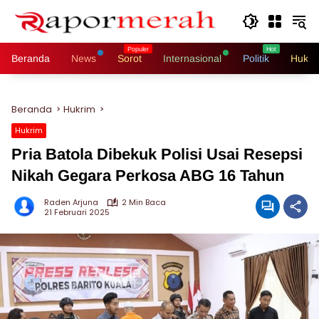
Langsung
ke
konten
Beranda
News
Sorot
Internasional
Politik
Hukri
Beranda
Hukrim
Hukrim
Pria Batola Dibekuk Polisi Usai Resepsi
Nikah Gegara Perkosa ABG 16 Tahun
Raden Arjuna
2 Min Baca
21 Februari 2025