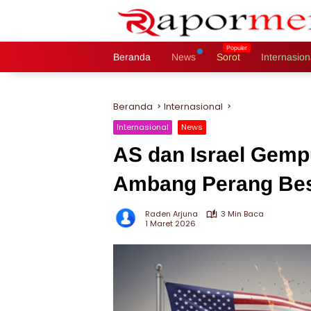
Langsung
ke
konten
Beranda
News
Sorot
Internasion
Beranda
Internasional
Internasional
News
AS dan Israel Gempu
Ambang Perang Be
Raden Arjuna
3 Min Baca
1 Maret 2026