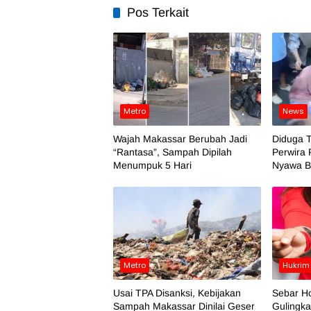
Pos Terkait
Metro
News
Wajah Makassar Berubah Jadi
Diduga 
“Rantasa”, Sampah Dipilah
Perwira 
Menumpuk 5 Hari
Nyawa Ba
Metro
Hukrim
Usai TPA Disanksi, Kebijakan
Sebar H
Sampah Makassar Dinilai Geser
Gulingka