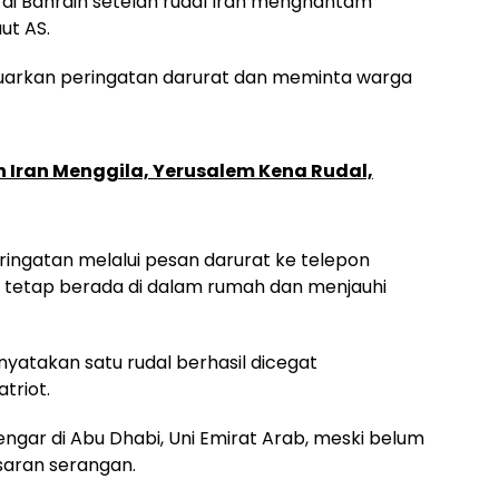
 di Bahrain setelah rudal Iran menghantam
ut AS.
uarkan peringatan darurat dan meminta warga
 Iran Menggila, Yerusalem Kena Rudal,
ingatan melalui pesan darurat ke telepon
 tetap berada di dalam rumah dan menjauhi
atakan satu rudal berhasil dicegat
triot.
dengar di Abu Dhabi, Uni Emirat Arab, meski belum
saran serangan.