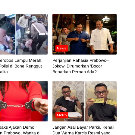
News
Terobos Lampu Merah,
Perjanjian Rahasia Prabowo–
Polisi di Bone Renggut
Jokowi Dirumorkan ‘Bocor’,
lita
Benarkah Pernah Ada?
Metro
oaks Ajakan Demo
Jangan Asal Bayar Parkir, Kenali
n Prabowo, Wanita di
Dua Warna Karcis Resmi yang