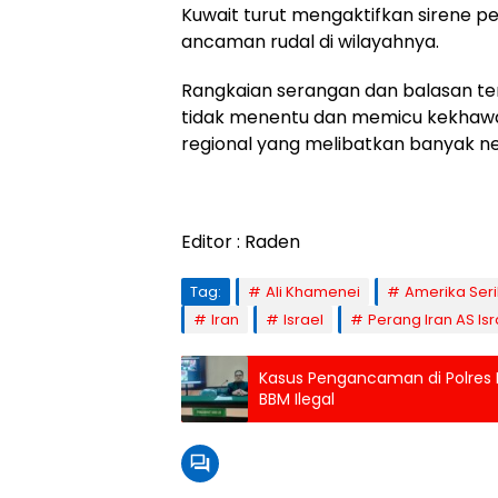
Kuwait turut mengaktifkan sirene p
ancaman rudal di wilayahnya.
Rangkaian serangan dan balasan te
tidak menentu dan memicu kekhawat
regional yang melibatkan banyak n
Editor : Raden
Tag:
Ali Khamenei
Amerika Seri
Iran
Israel
Perang Iran AS Isr
Kasus Pengancaman di Polres 
BBM Ilegal