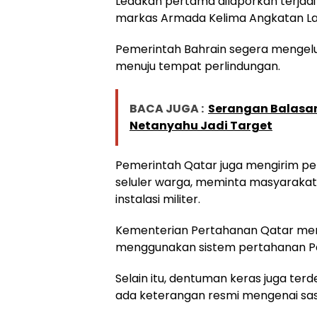
Ledakan pertama dilaporkan terjadi
markas Armada Kelima Angkatan La
Pemerintah Bahrain segera mengel
menuju tempat perlindungan.
BACA JUGA :
Serangan Balasan
Netanyahu Jadi Target
Pemerintah Qatar juga mengirim per
seluler warga, meminta masyarakat
instalasi militer.
Kementerian Pertahanan Qatar meny
menggunakan sistem pertahanan Pa
Selain itu, dentuman keras juga ter
ada keterangan resmi mengenai sa