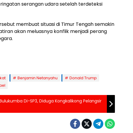
eringatan serangan udara setelah terdeteksi
rsebut membuat situasi di Timur Tengah semakin
iran akan meluasnya konflik menjadi perang
egara.
kat
Benjamin Netanyahu
Donald Trump
ael
Bulukumba Di-SP3, Diduga Kongkalikong Pelangsir