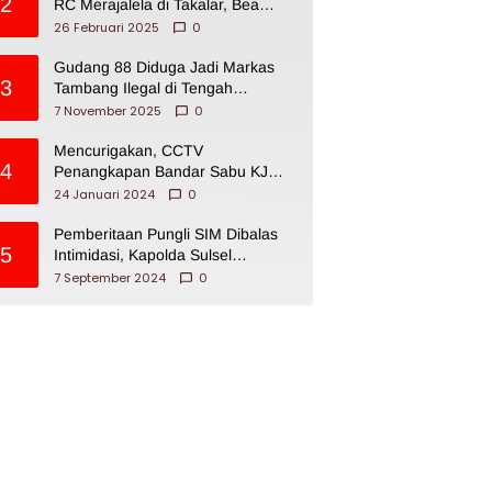
2
RC Merajalela di Takalar, Bea
Cukai Impoten
26 Februari 2025
0
Gudang 88 Diduga Jadi Markas
3
Tambang Ilegal di Tengah
Permukiman Warga Makassar
7 November 2025
0
Mencurigakan, CCTV
4
Penangkapan Bandar Sabu KJ
Disita Oknum BNNP Sulsel
24 Januari 2024
0
Pemberitaan Pungli SIM Dibalas
5
Intimidasi, Kapolda Sulsel
Dikecam PJI Sulsel
7 September 2024
0