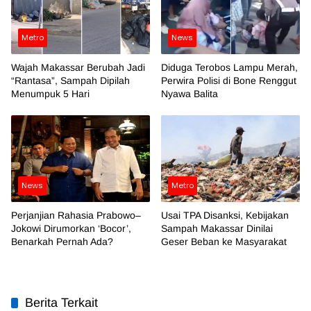
Metro
News
Wajah Makassar Berubah Jadi
Diduga Terobos Lampu Merah,
“Rantasa”, Sampah Dipilah
Perwira Polisi di Bone Renggut
Menumpuk 5 Hari
Nyawa Balita
News
Metro
Perjanjian Rahasia Prabowo–
Usai TPA Disanksi, Kebijakan
Jokowi Dirumorkan ‘Bocor’,
Sampah Makassar Dinilai
Benarkah Pernah Ada?
Geser Beban ke Masyarakat
Berita Terkait