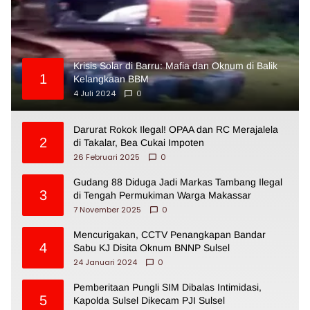
Krisis Solar di Barru: Mafia dan Oknum di Balik
1
Kelangkaan BBM
4 Juli 2024
0
Darurat Rokok Ilegal! OPAA dan RC Merajalela
2
di Takalar, Bea Cukai Impoten
26 Februari 2025
0
Gudang 88 Diduga Jadi Markas Tambang Ilegal
3
di Tengah Permukiman Warga Makassar
7 November 2025
0
Mencurigakan, CCTV Penangkapan Bandar
4
Sabu KJ Disita Oknum BNNP Sulsel
24 Januari 2024
0
Pemberitaan Pungli SIM Dibalas Intimidasi,
5
Kapolda Sulsel Dikecam PJI Sulsel