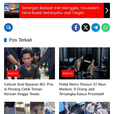
Serangan Balasan Iran Menggila, Yerusalem
Kena Rudal, Netanyahu Jadi Target
Pos Terkait
Hukrim
Hukrim
Cekcok Soal Bayaran BO, Pria
Polda Metro Telusuri 37 Akun
di Pinrang Cekik Teman
Medsos, 9 Orang Jadi
Kencan hingga Tewas
Tersangka Kasus Provokatif