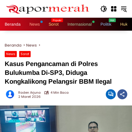
Langsung
ke
konten
Beranda
News
Sorot
Internasional
Politik
Hukri
Beranda
News
News
Sorot
Kasus Pengancaman di Polres
Bulukumba Di-SP3, Diduga
Kongkalikong Pelangsir BBM Ilegal
Raden Arjuna
4 Min Baca
2 Maret 2026