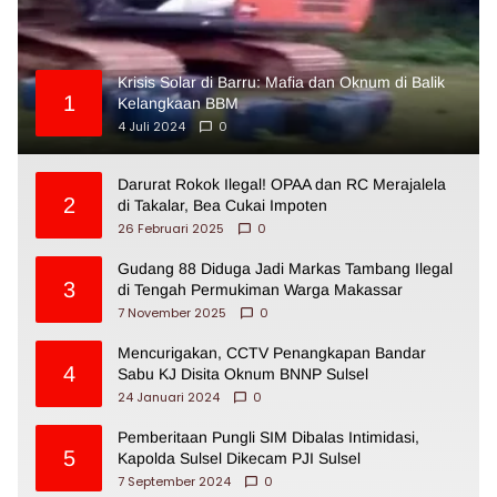
Krisis Solar di Barru: Mafia dan Oknum di Balik
1
Kelangkaan BBM
4 Juli 2024
0
Darurat Rokok Ilegal! OPAA dan RC Merajalela
2
di Takalar, Bea Cukai Impoten
26 Februari 2025
0
Gudang 88 Diduga Jadi Markas Tambang Ilegal
3
di Tengah Permukiman Warga Makassar
7 November 2025
0
Mencurigakan, CCTV Penangkapan Bandar
4
Sabu KJ Disita Oknum BNNP Sulsel
24 Januari 2024
0
Pemberitaan Pungli SIM Dibalas Intimidasi,
5
Kapolda Sulsel Dikecam PJI Sulsel
7 September 2024
0