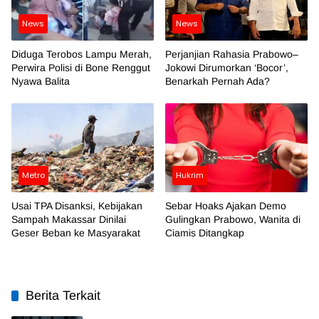
News
News
Diduga Terobos Lampu Merah,
Perjanjian Rahasia Prabowo–
Perwira Polisi di Bone Renggut
Jokowi Dirumorkan ‘Bocor’,
Nyawa Balita
Benarkah Pernah Ada?
Metro
Hukrim
Usai TPA Disanksi, Kebijakan
Sebar Hoaks Ajakan Demo
Sampah Makassar Dinilai
Gulingkan Prabowo, Wanita di
Geser Beban ke Masyarakat
Ciamis Ditangkap
Berita Terkait