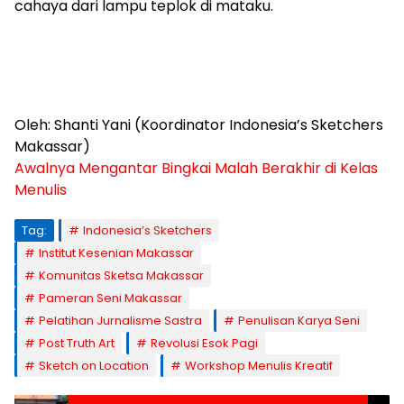
cahaya dari lampu teplok di mataku.
Oleh: Shanti Yani (Koordinator Indonesia’s Sketchers
Makassar)
Awalnya Mengantar Bingkai Malah Berakhir di Kelas
Menulis
Tag:
Indonesia’s Sketchers
Institut Kesenian Makassar
Komunitas Sketsa Makassar
Pameran Seni Makassar
Pelatihan Jurnalisme Sastra
Penulisan Karya Seni
Post Truth Art
Revolusi Esok Pagi
Sketch on Location
Workshop Menulis Kreatif