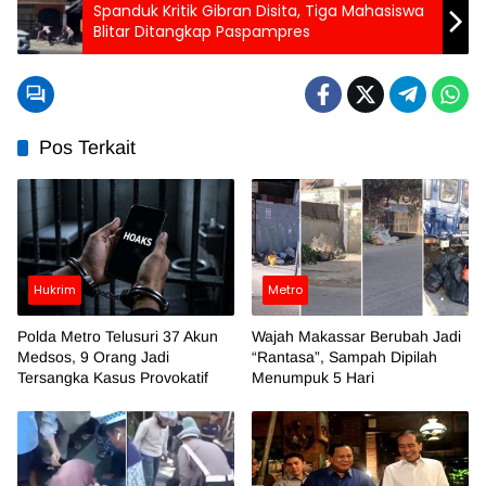
Spanduk Kritik Gibran Disita, Tiga Mahasiswa
Blitar Ditangkap Paspampres
Pos Terkait
Hukrim
Metro
Polda Metro Telusuri 37 Akun
Wajah Makassar Berubah Jadi
Medsos, 9 Orang Jadi
“Rantasa”, Sampah Dipilah
Tersangka Kasus Provokatif
Menumpuk 5 Hari