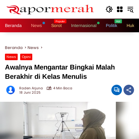
Langsung
ke
konten
Beranda
News
Sorot
Internasional
Politik
Hukri
Beranda
News
News
Opini
Awalnya Mengantar Bingkai Malah
Berakhir di Kelas Menulis
Raden Arjuna
4 Min Baca
18 Juni 2025