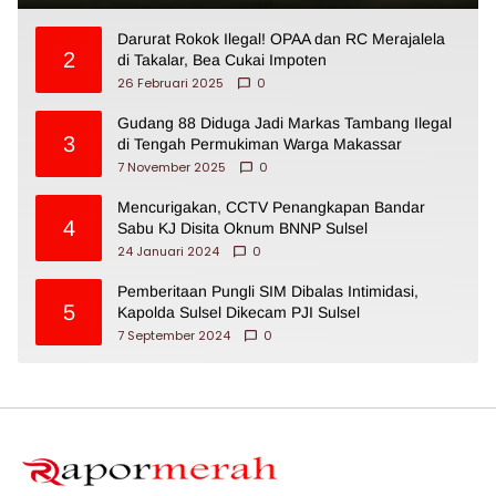
Darurat Rokok Ilegal! OPAA dan RC Merajalela
2
di Takalar, Bea Cukai Impoten
26 Februari 2025
0
Gudang 88 Diduga Jadi Markas Tambang Ilegal
3
di Tengah Permukiman Warga Makassar
7 November 2025
0
Mencurigakan, CCTV Penangkapan Bandar
4
Sabu KJ Disita Oknum BNNP Sulsel
24 Januari 2024
0
Pemberitaan Pungli SIM Dibalas Intimidasi,
5
Kapolda Sulsel Dikecam PJI Sulsel
7 September 2024
0