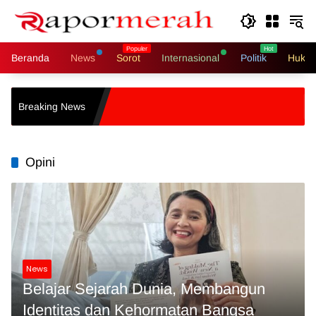
Langsung
ke
konten
Beranda
News
Sorot
Internasional
Politik
Hukri
Cekcok S
Breaking News
Cekik T
Opini
News
Belajar Sejarah Dunia, Membangun
Identitas dan Kehormatan Bangsa