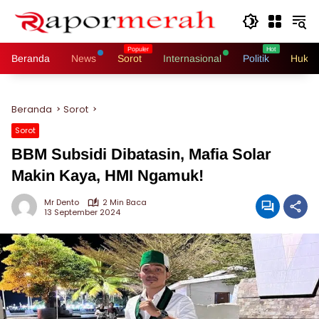
Langsung
ke
konten
Beranda
News
Sorot
Internasional
Politik
Hukri
Beranda
Sorot
Sorot
BBM Subsidi Dibatasin, Mafia Solar
Makin Kaya, HMI Ngamuk!
Mr Dento
2 Min Baca
13 September 2024