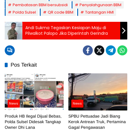
Pembatasan BBM bersubsidi
Penyalahgunaan BBM
Polda Sulsel
QR code BBM
Tantangan HMI
Andi Sukma Tegaskan Kesiapan Maju di
Pilwalkot Palopo Jika Diperintah Gerindra
Pos Terkait
News
News
Produk HB Ilegal Dijual Bebas,
SPBU Pettuadae Jadi Biang
Polda Sulsel Didesak Tangkap
Kerok Antrean Truk, Pertamina
Owner Dhi Lana
Gagal Pengawasan