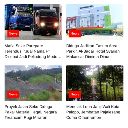
News
News
Mafia Solar Parepare
Diduga Jadikan Fasum Area
Terendus, “Jual Nama F”
Parkir, Al-Badar Hotel Syariah
Disebut Jadi Pelindung Modus
Makassar Diminta Diaudit
Kotor
News
News
Proyek Jalan Seko Diduga
Menolak Lupa Janji Wali Kota
Pakai Material Ilegal, Negara
Palopo, Jembatan Pajalesang
Terancam Rugi Miliaran
Cuma Omon-omon