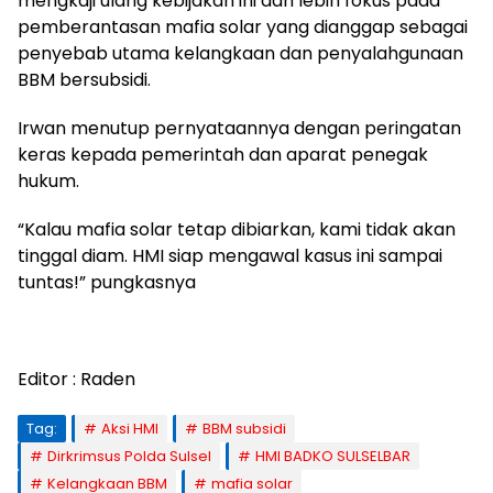
mengkaji ulang kebijakan ini dan lebih fokus pada
pemberantasan mafia solar yang dianggap sebagai
penyebab utama kelangkaan dan penyalahgunaan
BBM bersubsidi.
Irwan menutup pernyataannya dengan peringatan
keras kepada pemerintah dan aparat penegak
hukum.
“Kalau mafia solar tetap dibiarkan, kami tidak akan
tinggal diam. HMI siap mengawal kasus ini sampai
tuntas!” pungkasnya
Editor : Raden
Tag:
Aksi HMI
BBM subsidi
Dirkrimsus Polda Sulsel
HMI BADKO SULSELBAR
Kelangkaan BBM
mafia solar