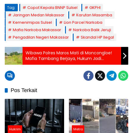
Tag:
Copot Kepala BNNP Sulsel
GKPHI
Jaringan Medan Makassar
Karutan Masamba
Kemenimipas Sulsel
Lion Parcel Narkoba
Mafia Narkoba Makassar
Narkoba Balik Jeruji
Pengadilan Negeri Makassar
Skandal HP Ilegal
Wibawa Polres Maros Mati di Moncongloe!
Mafia Tambang Berjaya, Hukum Jadi
Sampah
Pos Terkait
Hukrim
Metro