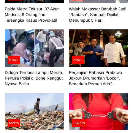
Polda Metro Telusuri 37 Akun
Wajah Makassar Berubah Jadi
Medsos, 9 Orang Jadi
“Rantasa”, Sampah Dipilah
Tersangka Kasus Provokatif
Menumpuk 5 Hari
News
News
Diduga Terobos Lampu Merah,
Perjanjian Rahasia Prabowo–
Perwira Polisi di Bone Renggut
Jokowi Dirumorkan ‘Bocor’,
Nyawa Balita
Benarkah Pernah Ada?
Metro
Hukrim