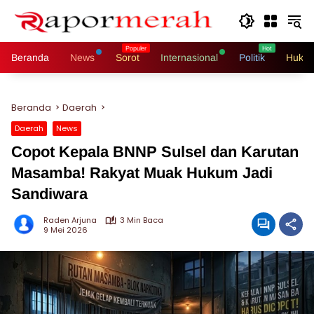
Langsung
ke
konten
Beranda
News
Sorot
Internasional
Politik
Hukri
Beranda
Daerah
Daerah
News
Copot Kepala BNNP Sulsel dan Karutan
Masamba! Rakyat Muak Hukum Jadi
Sandiwara
Raden Arjuna
3 Min Baca
9 Mei 2026